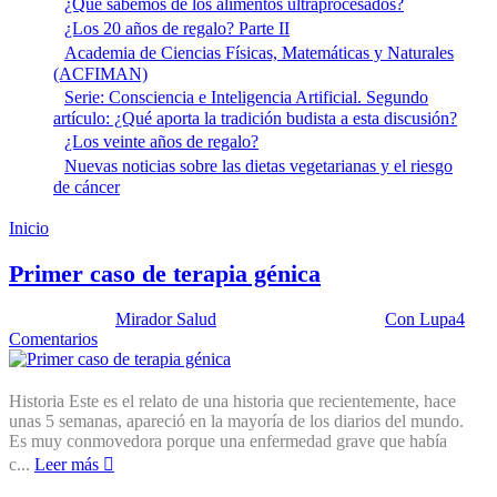
¿Qué sabemos de los alimentos ultraprocesados?
¿Los 20 años de regalo? Parte II
Academia de Ciencias Físicas, Matemáticas y Naturales
(ACFIMAN)
Serie: Consciencia e Inteligencia Artificial. Segundo
artículo: ¿Qué aporta la tradición budista a esta discusión?
¿Los veinte años de regalo?
Nuevas noticias sobre las dietas vegetarianas y el riesgo
de cáncer
Inicio
Terapia personalizada
Primer caso de terapia génica
Publicado por:
Mirador Salud
Fecha:
1 julio, 2025
En:
Con Lupa
4
Comentarios
Historia Este es el relato de una historia que recientemente, hace
unas 5 semanas, apareció en la mayoría de los diarios del mundo.
Es muy conmovedora porque una enfermedad grave que había
c...
Leer más