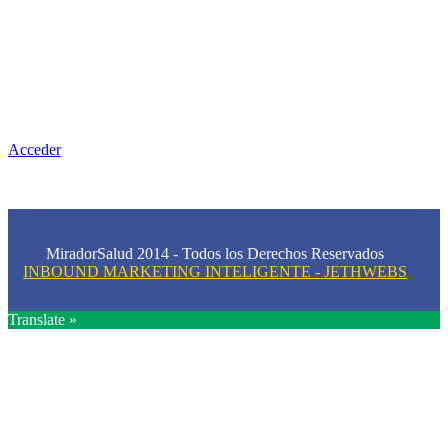
Nuestra misión primordial es estimular una actitud proactiva hacia
una vida saludable, como individuos y como sociedad, mediante
la difusión de información al día que promueva el desarrollo de
una mayor conciencia sobre la prevención en salud.
Acceder
MiradorSalud 2014 - Todos los Derechos Reservados
INBOUND MARKETING INTELIGENTE - JETHWEBS
Translate »