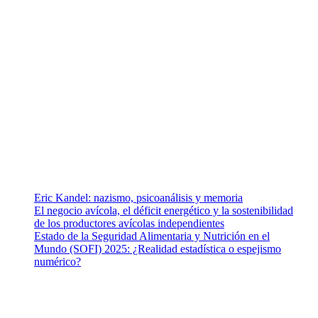
¿Quiénes somos?
Somos un equipo de investigadores, profesionales de la salud y
ramas afines y de la comunicación comprometidos con la
promoción de una salud responsable. El sitio web MiradorSalud
cuenta con un equipo de colaboradores con ética, sentido crítico y
responsabilidad para abordar los temas fundamentales de nuestra
página: Salud y Vida (estilo de vida y nutrición), Vacunas, Salud
Pública y Salud Mental.
Entradas recientes
Eric Kandel: nazismo, psicoanálisis y memoria
El negocio avícola, el déficit energético y la sostenibilidad
de los productores avícolas independientes
Estado de la Seguridad Alimentaria y Nutrición en el
Mundo (SOFI) 2025: ¿Realidad estadística o espejismo
numérico?
Nuestra misión