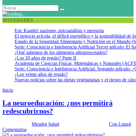
NOVEDADES
Eric Kandel: nazismo, psicoanálisis y memoria
El negocio avícola, el déficit energético y la sostenibilidad de 
Estado de la Seguridad Alimentaria y Nutrición en el Mundo (S
Serie: Consciencia e Inteligencia Artificial Tercer artículo: El fu
¿Qué sabemos de los alimentos ultraprocesados?
¿Los 20 años de regalo? Parte II
Academia de Ciencias Físicas, Matemáticas y Naturales (AC
Serie: Consciencia e Inteligencia Artificial. Segundo artículo: ¿
¿Los veinte años de regalo?
Nuevas noticias sobre las dietas vegetarianas y el riesgo de cán
Inicio
Tomar decisiones
La neuroeducación: ¿nos permitirá
redescubrirnos?
Publicado por:
Mirador Salud
Fecha:
28 junio, 2022
En:
Con Lupa
4
Comentarios