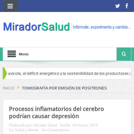
Menú
avícola, el déficit energético y la sostenibilidad de los productores avíco
INICIO
TOMOGRAFÍA POR EMISIÓN DE POSITRONES
Procesos inflamatorios del cerebro
podrían causar depresión
Publicado por:
Mirador Salud
Fecha:
10 marzo, 2015
En:
Salud y Mente
Sin Comentarios