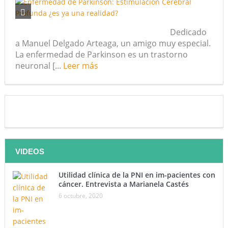
¿Qué sabemos de los alimentos ultraprocesados?
Dedicado
¿Los 20 años de regalo? Parte II
a Manuel Delgado Arteaga, un amigo muy especial.
La enfermedad de Parkinson es un trastorno
Academia de Ciencias Físicas, Matemáticas y Naturales
neuronal [...
Leer más
(ACFIMAN)
Serie: Consciencia e Inteligencia Artificial. Segundo artículo:
¿Qué aporta la tradición budista a esta discusión?
¿Los veinte años de regalo?
VIDEOS
Nuevas noticias sobre las dietas vegetarianas y el riesgo de
cáncer
Utilidad clínica de la PNI en im-pacientes con
cáncer. Entrevista a Marianela Castés
6 octubre, 2020