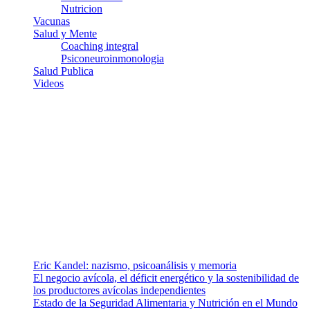
Nutricion
Vacunas
Salud y Mente
Coaching integral
Psiconeuroinmonologia
Salud Publica
Videos
¿Quiénes somos?
Somos un equipo de investigadores, profesionales de la salud y
ramas afines y de la comunicación comprometidos con la promoción
de una salud responsable. El sitio web MiradorSalud cuenta con un
equipo de colaboradores con ética, sentido crítico y responsabilidad
para abordar los temas fundamentales de nuestra página: Salud y
Vida (estilo de vida y nutrición), Vacunas, Salud Pública y Salud
Mental.
Entradas recientes
Eric Kandel: nazismo, psicoanálisis y memoria
El negocio avícola, el déficit energético y la sostenibilidad de
los productores avícolas independientes
Estado de la Seguridad Alimentaria y Nutrición en el Mundo