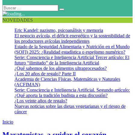
NOVEDADES
Eric Kandel: nazismo, psicoanálisis y memoria
El negocio avícola, el déficit energético y la sostenibilidad de
los productores avícolas independientes
Estado de la Seguridad Alimentaria y Nutrición en el Mundo
(SOFI) 2025: ¿Realidad estadística o espejismo numérico?
Serie: Consciencia e Inteligencia Artificial Tercer artículo: El
futuro “ilimitado” de la Inteligencia Artificial
¿Qué sabemos de los alimentos ultraprocesados?
¿Los 20 años de regalo? Parte II
Academia de Ciencias Físicas, Matemáticas y Naturales
(ACFIMAN)
Serie: Consciencia e Inteligencia Artificial. Segundo artículo:
¿Qué aporta la tradición budista a esta discusión?
¿Los veinte años de regalo?
Nuevas noticias sobre las dietas vegetarianas y el riesgo de
cáncer
Inicio
Triatlón
Maratonistas, a cuidar el corazón