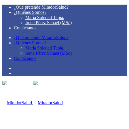
¿Qué pretende MiradorSalud?
¿Quiénes Somos?
María Soledad Tapia.
Irene Pérez Schael (MSc)
Contáctanos
¿Qué pretende MiradorSalud?
¿Quiénes Somos?
María Soledad Tapia.
Irene Pérez Schael (MSc)
Contáctanos