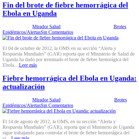
Fin del brote de fiebre hemorrágica del
Ebola en Uganda
Publicado por:
Mirador Salud
Fecha:
9 octubre, 2012
En:
Brotes
Epidémicos/Alertas
Sin Comentarios
El 04 de octubre de 2012, la OMS en su sección “Alerta y
Respuesta Mundiales” (GAR) reporta que el Ministerio de Salud de
Uganda ha dado por terminado el brote de fiebre hemorágica del
Ebola...
Leer más
Fiebre hemorrágica del Ebola en Uganda:
actualización
Publicado por:
Mirador Salud
Fecha:
21 agosto, 2012
En:
Brotes
Epidémicos/Alertas
Sin Comentarios
El 14 de agosto de 2012, la OMS, en su sección “Alerta y
Respuesta Mundiales” (GAR), reporta que el Ministerio de Uganda
sigue trabajando para controlar el brote de fiebre hemorrágica del
vi...
Leer más