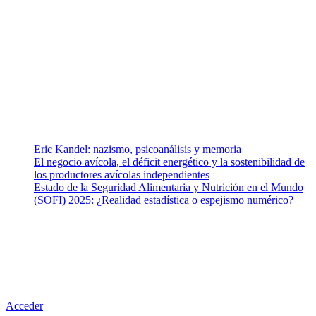
Somos un equipo de investigadores, profesionales de la salud y
ramas afines y de la comunicación comprometidos con la promoción
de una salud responsable. El sitio web MiradorSalud cuenta con un
equipo de colaboradores con ética, sentido crítico y responsabilidad
para abordar los temas fundamentales de nuestra página: Salud y
Vida (estilo de vida y nutrición), Vacunas, Salud Pública y Salud
Mental.
Entradas recientes
Eric Kandel: nazismo, psicoanálisis y memoria
El negocio avícola, el déficit energético y la sostenibilidad de
los productores avícolas independientes
Estado de la Seguridad Alimentaria y Nutrición en el Mundo
(SOFI) 2025: ¿Realidad estadística o espejismo numérico?
Nuestra misión
Nuestra misión primordial es estimular una actitud proactiva hacia
una vida saludable, como individuos y como sociedad, mediante la
difusión de información al día que promueva el desarrollo de una
mayor conciencia sobre la prevención en salud.
Acceder