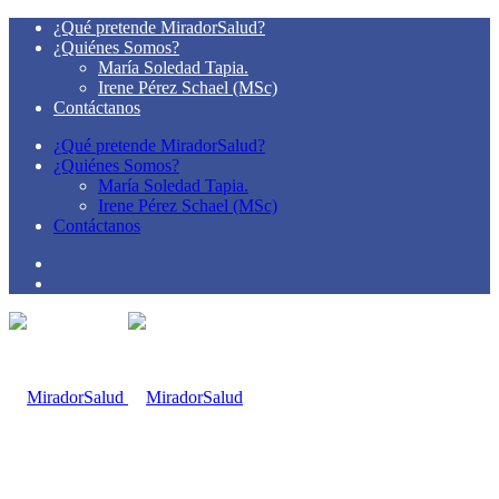
¿Qué pretende MiradorSalud?
¿Quiénes Somos?
María Soledad Tapia.
Irene Pérez Schael (MSc)
Contáctanos
¿Qué pretende MiradorSalud?
¿Quiénes Somos?
María Soledad Tapia.
Irene Pérez Schael (MSc)
Contáctanos