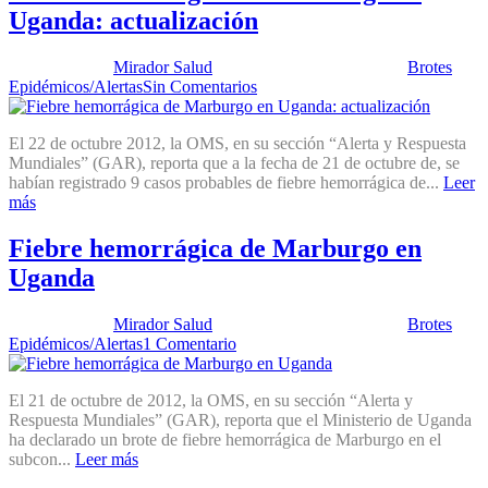
Uganda: actualización
Publicado por:
Mirador Salud
Fecha:
30 octubre, 2012
En:
Brotes
Epidémicos/Alertas
Sin Comentarios
El 22 de octubre 2012, la OMS, en su sección “Alerta y Respuesta
Mundiales” (GAR), reporta que a la fecha de 21 de octubre de, se
habían registrado 9 casos probables de fiebre hemorrágica de...
Leer
más
Fiebre hemorrágica de Marburgo en
Uganda
Publicado por:
Mirador Salud
Fecha:
30 octubre, 2012
En:
Brotes
Epidémicos/Alertas
1 Comentario
El 21 de octubre de 2012, la OMS, en su sección “Alerta y
Respuesta Mundiales” (GAR), reporta que el Ministerio de Uganda
ha declarado un brote de fiebre hemorrágica de Marburgo en el
subcon...
Leer más