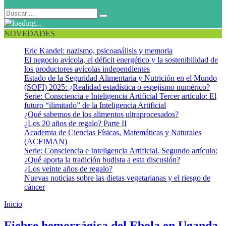
NOVEDADES
Eric Kandel: nazismo, psicoanálisis y memoria
El negocio avícola, el déficit energético y la sostenibilidad de
los productores avícolas independientes
Estado de la Seguridad Alimentaria y Nutrición en el Mundo
(SOFI) 2025: ¿Realidad estadística o espejismo numérico?
Serie: Consciencia e Inteligencia Artificial Tercer artículo: El
futuro “ilimitado” de la Inteligencia Artificial
¿Qué sabemos de los alimentos ultraprocesados?
¿Los 20 años de regalo? Parte II
Academia de Ciencias Físicas, Matemáticas y Naturales
(ACFIMAN)
Serie: Consciencia e Inteligencia Artificial. Segundo artículo:
¿Qué aporta la tradición budista a esta discusión?
¿Los veinte años de regalo?
Nuevas noticias sobre las dietas vegetarianas y el riesgo de
cáncer
Inicio
Uganda
Fiebre hemorrágica del Ebola en Uganda