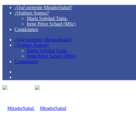
¿Qué pretende MiradorSalud?
¿Quiénes Somos?
María Soledad Tapia.
Irene Pérez Schael (MSc)
Contáctanos
¿Qué pretende MiradorSalud?
¿Quiénes Somos?
María Soledad Tapia.
Irene Pérez Schael (MSc)
Contáctanos