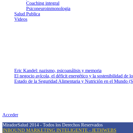
Coaching integral
Psiconeuroinmonologia
Salud Publica
Videos
¿Quiénes somos?
Somos un equipo de investigadores, profesionales de la salud y rama
colaboradores con ética, sentido crítico y responsabilidad para aborda
Entradas recientes
Eric Kandel: nazismo, psicoanálisis y memoria
El negocio avícola, el déficit energético y la sostenibilidad de 
Estado de la Seguridad Alimentaria y Nutrición en el Mundo (S
Nuestra misión
Nuestra misión primordial es estimular una actitud proactiva hacia u
conciencia sobre la prevención en salud.
Acceder
MiradorSalud 2014 - Todos los Derechos Reservados
INBOUND MARKETING INTELIGENTE - JETHWEBS