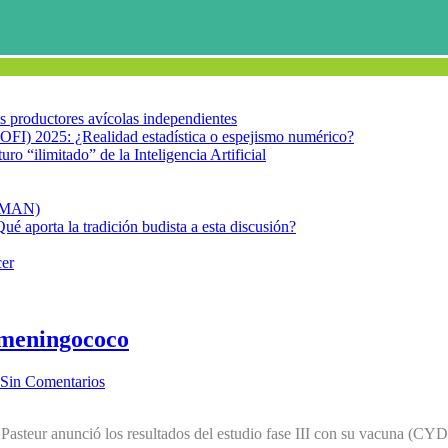
los productores avícolas independientes
OFI) 2025: ¿Realidad estadística o espejismo numérico?
turo “ilimitado” de la Inteligencia Artificial
FIMAN)
Qué aporta la tradición budista a esta discusión?
cer
 meningococo
Sin Comentarios
 Pasteur anunció los resultados del estudio fase III con su vacuna (C