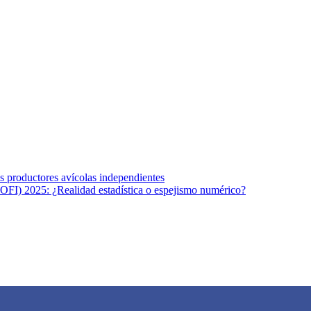
s afines y de la comunicación comprometidos con la promoción de una s
r los temas fundamentales de nuestra página: Salud y Vida (estilo de vi
los productores avícolas independientes
OFI) 2025: ¿Realidad estadística o espejismo numérico?
na vida saludable, como individuos y como sociedad, mediante la difusi