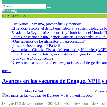
NOVEDADES
Eric Kandel: nazismo, psicoanálisis y memoria
El negocio avícola, el déficit energético y la sostenibilidad de 
Estado de la Seguridad Alimentaria y Nutrición en el Mundo (S
Serie: Consciencia e Inteligencia Artificial Tercer artículo: El fu
¿Qué sabemos de los alimentos ultraprocesados?
¿Los 20 años de regalo? Parte II
Academia de Ciencias Físicas, Matemáticas y Naturales (AC
Serie: Consciencia e Inteligencia Artificial. Segundo artículo: ¿
¿Los veinte años de regalo?
Nuevas noticias sobre las dietas vegetarianas y el riesgo de cán
Inicio
vacuna contra el VPH de GSK
Avances en las vacunas de Dengue, VPH y
Publicado por:
Mirador Salud
Fecha:
30 septiembre, 2014
En:
Vacunas
Dengue El 3 de septiembre de 2014, la división de vacunas de Sanofi