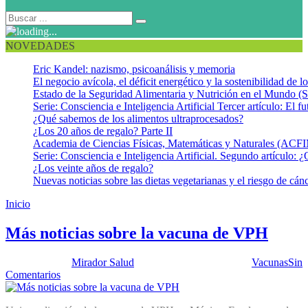
NOVEDADES
Eric Kandel: nazismo, psicoanálisis y memoria
El negocio avícola, el déficit energético y la sostenibilidad de 
Estado de la Seguridad Alimentaria y Nutrición en el Mundo (S
Serie: Consciencia e Inteligencia Artificial Tercer artículo: El fu
¿Qué sabemos de los alimentos ultraprocesados?
¿Los 20 años de regalo? Parte II
Academia de Ciencias Físicas, Matemáticas y Naturales (AC
Serie: Consciencia e Inteligencia Artificial. Segundo artículo: ¿
¿Los veinte años de regalo?
Nuevas noticias sobre las dietas vegetarianas y el riesgo de cán
Inicio
Vacuna contra el VPH
Más noticias sobre la vacuna de VPH
Publicado por:
Mirador Salud
Fecha:
9 octubre, 2012
En:
Vacunas
Sin
Comentarios