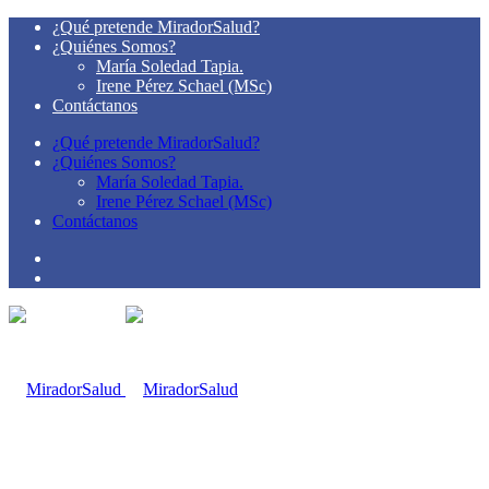
¿Qué pretende MiradorSalud?
¿Quiénes Somos?
María Soledad Tapia.
Irene Pérez Schael (MSc)
Contáctanos
¿Qué pretende MiradorSalud?
¿Quiénes Somos?
María Soledad Tapia.
Irene Pérez Schael (MSc)
Contáctanos