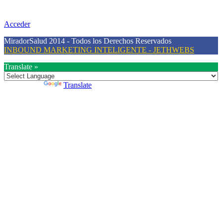
difusión de información al día que promueva el desarrollo de una
mayor conciencia sobre la prevención en salud.
Acceder
MiradorSalud 2014 - Todos los Derechos Reservados
INBOUND MARKETING INTELIGENTE - JETHWEBS
Translate »
Powered by
Translate