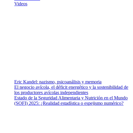
Videos
¿Quiénes somos?
Somos un equipo de investigadores, profesionales de la salud y
ramas afines y de la comunicación comprometidos con la promoción
de una salud responsable. El sitio web MiradorSalud cuenta con un
equipo de colaboradores con ética, sentido crítico y responsabilidad
para abordar los temas fundamentales de nuestra página: Salud y
Vida (estilo de vida y nutrición), Vacunas, Salud Pública y Salud
Mental.
Entradas recientes
Eric Kandel: nazismo, psicoanálisis y memoria
El negocio avícola, el déficit energético y la sostenibilidad de
los productores avícolas independientes
Estado de la Seguridad Alimentaria y Nutrición en el Mundo
(SOFI) 2025: ¿Realidad estadística o espejismo numérico?
Nuestra misión
Nuestra misión primordial es estimular una actitud proactiva hacia
una vida saludable, como individuos y como sociedad, mediante la