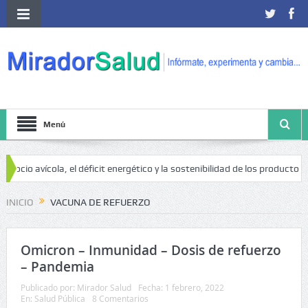
Menú
gocio avícola, el déficit energético y la sostenibilidad de los productores
o de cáncer
INICIO
VACUNA DE REFUERZO
Omicron – Inmunidad – Dosis de refuerzo
– Pandemia
Publicado por:
Mirador Salud
Fecha:
1 febrero, 2022
En:
Salud Pública
8 Comentarios