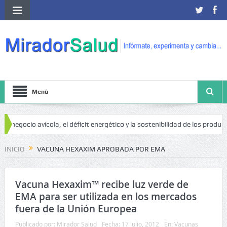
Menú
 negocio avícola, el déficit energético y la sostenibilidad de los producto
INICIO
VACUNA HEXAXIM APROBADA POR EMA
Vacuna Hexaxim™ recibe luz verde de
EMA para ser utilizada en los mercados
fuera de la Unión Europea
Publicado por:
Mirador Salud
Fecha:
17 julio, 2012
En:
Vacunas