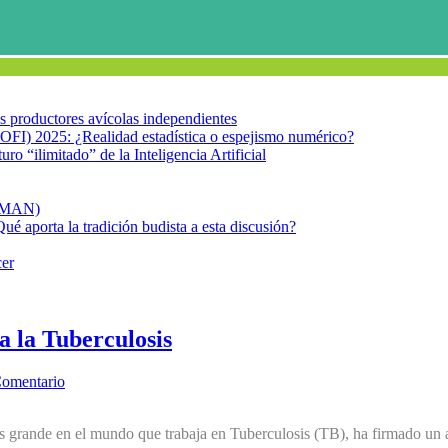
los productores avícolas independientes
OFI) 2025: ¿Realidad estadística o espejismo numérico?
turo “ilimitado” de la Inteligencia Artificial
FIMAN)
Qué aporta la tradición budista a esta discusión?
cer
 la Tuberculosis
Comentario
ás grande en el mundo que trabaja en Tuberculosis (TB), ha firmado u