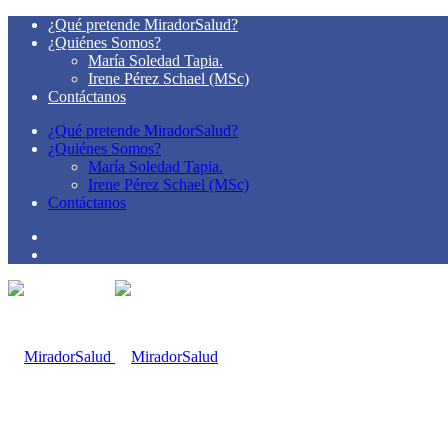
¿Qué pretende MiradorSalud?
¿Quiénes Somos?
María Soledad Tapia.
Irene Pérez Schael (MSc)
Contáctanos
¿Qué pretende MiradorSalud?
¿Quiénes Somos?
María Soledad Tapia.
Irene Pérez Schael (MSc)
Contáctanos