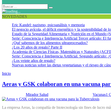
NOVEDADES
Eric Kandel: nazismo, psicoanálisis y memoria
El negocio avícola, el déficit energético y la sostenibilidad de 
Estado de la Seguridad Alimentaria y Nutrición en el Mundo (S
Serie: Consciencia e Inteligencia Artificial Tercer artículo: El fu
¿Qué sabemos de los alimentos ultraprocesados?
¿Los 20 años de regalo? Parte II
Academia de Ciencias Físicas, Matemáticas y Naturales (AC
Serie: Consciencia e Inteligencia Artificial. Segundo artículo: ¿
¿Los veinte años de regalo?
Nuevas noticias sobre las dietas vegetarianas y el riesgo de cán
Inicio
Vacuna para la tuberculosis
Aeras y GSK colaboran en una vacuna para
Publicado por:
Mirador Salud
Fecha:
23 octubre, 2012
En:
Vacunas
1 
La empresa Aeras, la compañía de biotecnología sin fines de lucro m