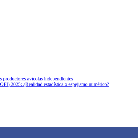
s afines y de la comunicación comprometidos con la promoción de una s
r los temas fundamentales de nuestra página: Salud y Vida (estilo de vi
los productores avícolas independientes
OFI) 2025: ¿Realidad estadística o espejismo numérico?
na vida saludable, como individuos y como sociedad, mediante la difusi