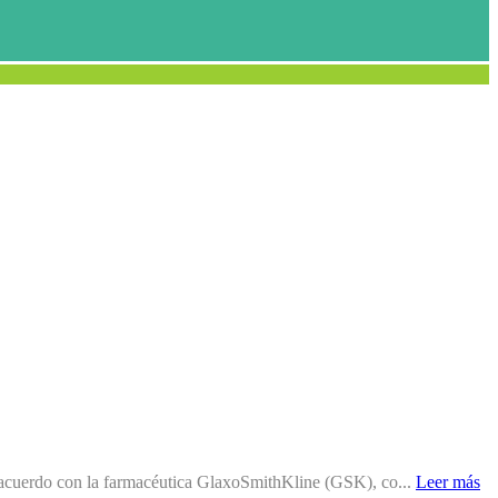
n acuerdo con la farmacéutica GlaxoSmithKline (GSK), co...
Leer más