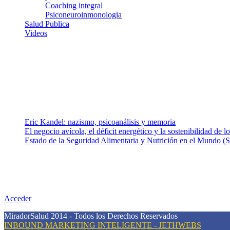
Coaching integral
Psiconeuroinmonologia
Salud Publica
Videos
¿Quiénes somos?
Somos un equipo de investigadores, profesionales de la salud y rama
colaboradores con ética, sentido crítico y responsabilidad para aborda
Entradas recientes
Eric Kandel: nazismo, psicoanálisis y memoria
El negocio avícola, el déficit energético y la sostenibilidad de 
Estado de la Seguridad Alimentaria y Nutrición en el Mundo (S
Nuestra misión
Nuestra misión primordial es estimular una actitud proactiva hacia u
conciencia sobre la prevención en salud.
Acceder
MiradorSalud 2014 - Todos los Derechos Reservados
INBOUND MARKETING INTELIGENTE - JETHWEBS