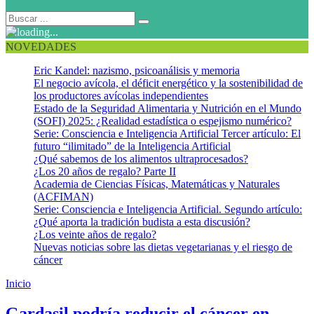
NOVEDADES
Eric Kandel: nazismo, psicoanálisis y memoria
El negocio avícola, el déficit energético y la sostenibilidad de
los productores avícolas independientes
Estado de la Seguridad Alimentaria y Nutrición en el Mundo
(SOFI) 2025: ¿Realidad estadística o espejismo numérico?
Serie: Consciencia e Inteligencia Artificial Tercer artículo: El
futuro “ilimitado” de la Inteligencia Artificial
¿Qué sabemos de los alimentos ultraprocesados?
¿Los 20 años de regalo? Parte II
Academia de Ciencias Físicas, Matemáticas y Naturales
(ACFIMAN)
Serie: Consciencia e Inteligencia Artificial. Segundo artículo:
¿Qué aporta la tradición budista a esta discusión?
¿Los veinte años de regalo?
Nuevas noticias sobre las dietas vegetarianas y el riesgo de
cáncer
Inicio
Vacuna VPH
Gardasil podría reducir el cáncer en