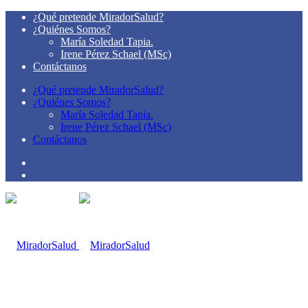
¿Qué pretende MiradorSalud?
¿Quiénes Somos?
María Soledad Tapia.
Irene Pérez Schael (MSc)
Contáctanos
¿Qué pretende MiradorSalud?
¿Quiénes Somos?
María Soledad Tapia.
Irene Pérez Schael (MSc)
Contáctanos