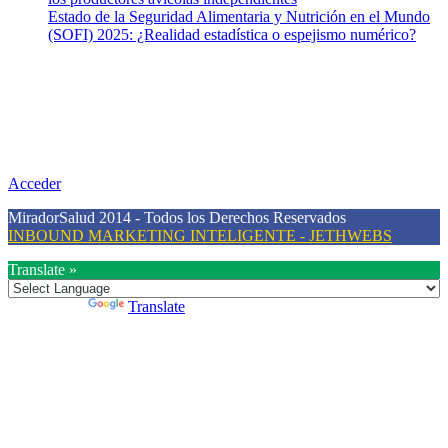
Estado de la Seguridad Alimentaria y Nutrición en el Mundo
(SOFI) 2025: ¿Realidad estadística o espejismo numérico?
Nuestra misión
Nuestra misión primordial es estimular una actitud proactiva hacia
una vida saludable, como individuos y como sociedad, mediante la
difusión de información al día que promueva el desarrollo de una
mayor conciencia sobre la prevención en salud.
Acceder
MiradorSalud 2014 - Todos los Derechos Reservados
INBOUND MARKETING INTELIGENTE - JETHWEBS
Translate »
Powered by
Translate