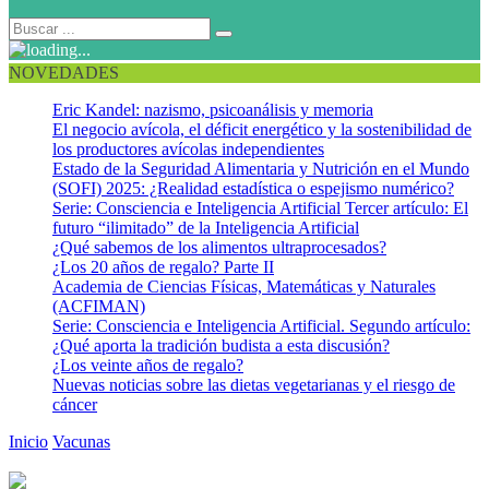
NOVEDADES
Eric Kandel: nazismo, psicoanálisis y memoria
El negocio avícola, el déficit energético y la sostenibilidad de
los productores avícolas independientes
Estado de la Seguridad Alimentaria y Nutrición en el Mundo
(SOFI) 2025: ¿Realidad estadística o espejismo numérico?
Serie: Consciencia e Inteligencia Artificial Tercer artículo: El
futuro “ilimitado” de la Inteligencia Artificial
¿Qué sabemos de los alimentos ultraprocesados?
¿Los 20 años de regalo? Parte II
Academia de Ciencias Físicas, Matemáticas y Naturales
(ACFIMAN)
Serie: Consciencia e Inteligencia Artificial. Segundo artículo:
¿Qué aporta la tradición budista a esta discusión?
¿Los veinte años de regalo?
Nuevas noticias sobre las dietas vegetarianas y el riesgo de
cáncer
Inicio
Vacunas
Gardasil podría reducir el cáncer en mujeres
infectadas con VPH