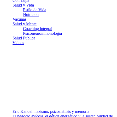
Con Lupa
Salud y Vida
Estilo de Vida
Nutricion
Vacunas
Salud y Mente
Coaching integral
Psiconeuroinmonologia
Salud Publica
Videos
¿Quiénes somos?
Somos un equipo de investigadores, profesionales de la salud y
ramas afines y de la comunicación comprometidos con la promoción
de una salud responsable. El sitio web MiradorSalud cuenta con un
equipo de colaboradores con ética, sentido crítico y responsabilidad
para abordar los temas fundamentales de nuestra página: Salud y
Vida (estilo de vida y nutrición), Vacunas, Salud Pública y Salud
Mental.
Entradas recientes
Eric Kandel: nazismo, psicoanálisis y memoria
El negocio avícola, el déficit energético y la sostenibilidad de