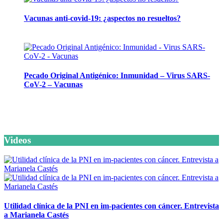
Vacunas anti-covid-19: ¿aspectos no resueltos?
26 septiembre, 2023
Pecado Original Antigénico: Inmunidad – Virus SARS-
CoV-2 – Vacunas
23 mayo, 2023
Te invitamos a ser parte de nuestra
Videos
lista de contactos
Tenemos como objetivo mantenerte instruido. Suscríbete a
nuestra lista y recibe directamente en tu correo lo último en
Utilidad clínica de la PNI en im-pacientes con cáncer. Entrevista
materia de salud.
a Marianela Castés