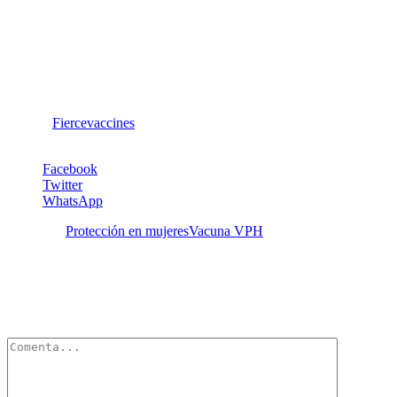
generalizaciones a partir de estos resultados. Para obtener más
información sobre el valor de Gardasil en mujeres infectadas se
necesitarán más estudios y más largos, pero este estudio muestra un
rayo de esperanza”.
Traducción: MiradorSalud
Fuente:
Fiercevaccines
, publicado el 29 de marzo de 2012.
Facebook
Twitter
WhatsApp
Etiquetas:
Protección en mujeres
Vacuna VPH
Deja un Comentario
Tu dirección de correo electrónico no será publicada.
Los campos
obligatorios están marcados con
*