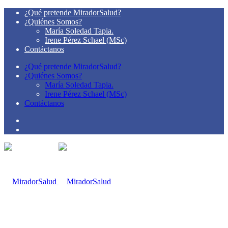
¿Qué pretende MiradorSalud?
¿Quiénes Somos?
María Soledad Tapia.
Irene Pérez Schael (MSc)
Contáctanos
¿Qué pretende MiradorSalud?
¿Quiénes Somos?
María Soledad Tapia.
Irene Pérez Schael (MSc)
Contáctanos