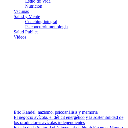
Estilo de Vida
Nutricion
Vacunas
Salud y Mente
Coaching integral
Psiconeuroinmonologia
Salud Publica
Videos
¿Quiénes somos?
Somos un equipo de investigadores, profesionales de la salud y
ramas afines y de la comunicación comprometidos con la promoción
de una salud responsable. El sitio web MiradorSalud cuenta con un
equipo de colaboradores con ética, sentido crítico y responsabilidad
para abordar los temas fundamentales de nuestra página: Salud y
Vida (estilo de vida y nutrición), Vacunas, Salud Pública y Salud
Mental.
Entradas recientes
Eric Kandel: nazismo, psicoanálisis y memoria
El negocio avícola, el déficit energético y la sostenibilidad de
los productores avícolas independientes
Estado de la Seguridad Alimentaria y Nutrición en el Mundo