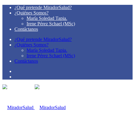
¿Qué pretende MiradorSalud?
¿Quiénes Somos?
María Soledad Tapia.
Irene Pérez Schael (MSc)
Contáctanos
¿Qué pretende MiradorSalud?
¿Quiénes Somos?
María Soledad Tapia.
Irene Pérez Schael (MSc)
Contáctanos