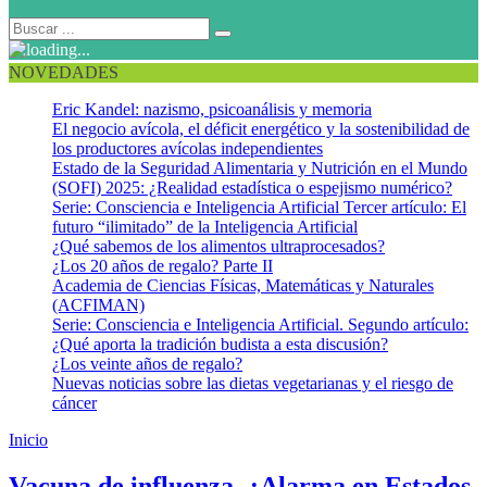
NOVEDADES
Eric Kandel: nazismo, psicoanálisis y memoria
El negocio avícola, el déficit energético y la sostenibilidad de
los productores avícolas independientes
Estado de la Seguridad Alimentaria y Nutrición en el Mundo
(SOFI) 2025: ¿Realidad estadística o espejismo numérico?
Serie: Consciencia e Inteligencia Artificial Tercer artículo: El
futuro “ilimitado” de la Inteligencia Artificial
¿Qué sabemos de los alimentos ultraprocesados?
¿Los 20 años de regalo? Parte II
Academia de Ciencias Físicas, Matemáticas y Naturales
(ACFIMAN)
Serie: Consciencia e Inteligencia Artificial. Segundo artículo:
¿Qué aporta la tradición budista a esta discusión?
¿Los veinte años de regalo?
Nuevas noticias sobre las dietas vegetarianas y el riesgo de
cáncer
Inicio
Vacunarse contra la gripe
Vacuna de influenza. ¿Alarma en Estados