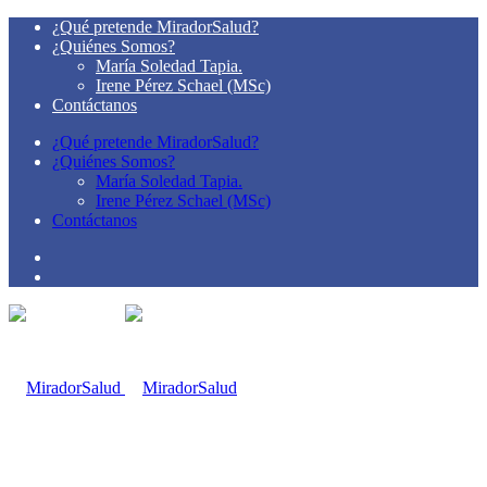
¿Qué pretende MiradorSalud?
¿Quiénes Somos?
María Soledad Tapia.
Irene Pérez Schael (MSc)
Contáctanos
¿Qué pretende MiradorSalud?
¿Quiénes Somos?
María Soledad Tapia.
Irene Pérez Schael (MSc)
Contáctanos