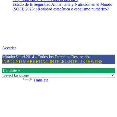
Estado de la Seguridad Alimentaria y Nutrición en el Mundo
(SOFI) 2025: ¿Realidad estadística o espejismo numérico?
Nuestra misión
Nuestra misión primordial es estimular una actitud proactiva hacia
una vida saludable, como individuos y como sociedad, mediante la
difusión de información al día que promueva el desarrollo de una
mayor conciencia sobre la prevención en salud.
Acceder
MiradorSalud 2014 - Todos los Derechos Reservados
INBOUND MARKETING INTELIGENTE - JETHWEBS
Translate »
Powered by
Translate