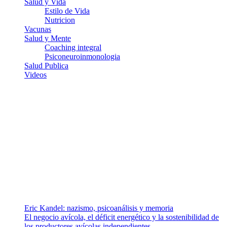
Salud y Vida
Estilo de Vida
Nutricion
Vacunas
Salud y Mente
Coaching integral
Psiconeuroinmonologia
Salud Publica
Videos
¿Quiénes somos?
Somos un equipo de investigadores, profesionales de la salud y
ramas afines y de la comunicación comprometidos con la promoción
de una salud responsable. El sitio web MiradorSalud cuenta con un
equipo de colaboradores con ética, sentido crítico y responsabilidad
para abordar los temas fundamentales de nuestra página: Salud y
Vida (estilo de vida y nutrición), Vacunas, Salud Pública y Salud
Mental.
Entradas recientes
Eric Kandel: nazismo, psicoanálisis y memoria
El negocio avícola, el déficit energético y la sostenibilidad de
los productores avícolas independientes