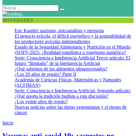
NOVEDADES
Eric Kandel: nazismo, psicoanálisis y memoria
El negocio avícola, el déficit energético y la sostenibilidad de
los productores avícolas independientes
Estado de la Seguridad Alimentaria y Nutrición en el Mundo
(SOFI) 2025: ¿Realidad estadística o espejismo numérico?
Serie: Consciencia e Inteligencia Artificial Tercer artículo: El
futuro “ilimitado” de la Inteligencia Artificial
¿Qué sabemos de los alimentos ultraprocesados?
¿Los 20 años de regalo? Parte II
Academia de Ciencias Físicas, Matemáticas y Naturales
(ACFIMAN)
Serie: Consciencia e Inteligencia Artificial. Segundo artículo:
¿Qué aporta la tradición budista a esta discusión?
¿Los veinte años de regalo?
Nuevas noticias sobre las dietas vegetarianas y el riesgo de
cáncer
Inicio
vacunas anti covid-19 actualizadas
Vacunas anti-covid-19: ¿aspectos no