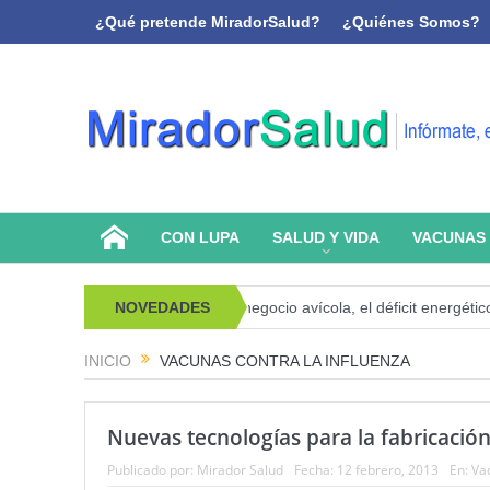
¿Qué pretende MiradorSalud?
¿Quiénes Somos?
CON LUPA
SALUD Y VIDA
VACUNAS
icoanálisis y memoria
NOVEDADES
El negocio avícola, el déficit energético y la
INICIO
VACUNAS CONTRA LA INFLUENZA
Nuevas tecnologías para la fabricación
Publicado por:
Mirador Salud
Fecha:
12 febrero, 2013
En:
Va