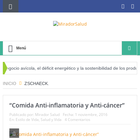
Menú
egocio avícola, el déficit energético y la sostenibilidad de los product
sgo de cáncer
INICIO
ZSCHAECK.
“Comida Anti-inflamatoria y Anti-cáncer”
Publicado por:
Mirador Salud
Fecha:
1 noviembre, 2016
En:
Estilo de Vida
,
Salud y Vida
4 Comentarios