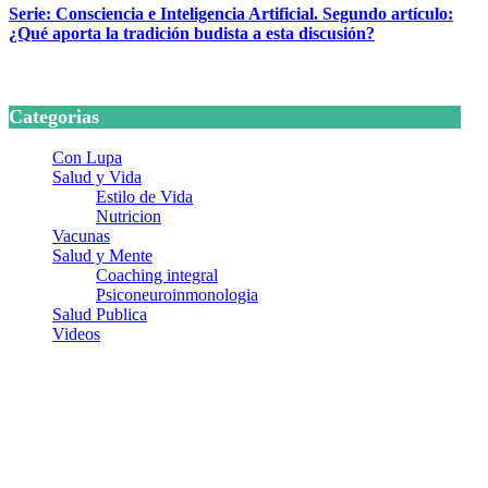
Serie: Consciencia e Inteligencia Artificial. Segundo artículo:
¿Qué aporta la tradición budista a esta discusión?
24 marzo, 2026
Categorias
Con Lupa
Salud y Vida
Estilo de Vida
Nutricion
Vacunas
Salud y Mente
Coaching integral
Psiconeuroinmonologia
Salud Publica
Videos
¿Quiénes somos?
Somos un equipo de investigadores, profesionales de la salud y