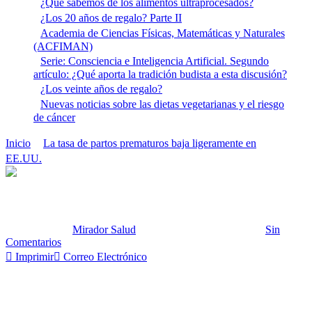
¿Qué sabemos de los alimentos ultraprocesados?
¿Los 20 años de regalo? Parte II
Academia de Ciencias Físicas, Matemáticas y Naturales
(ACFIMAN)
Serie: Consciencia e Inteligencia Artificial. Segundo
artículo: ¿Qué aporta la tradición budista a esta discusión?
¿Los veinte años de regalo?
Nuevas noticias sobre las dietas vegetarianas y el riesgo
de cáncer
Inicio
La tasa de partos prematuros baja ligeramente en
EE.UU.
march of dimes
march of dimes
Publicado por:
Mirador Salud
Fecha:
7 diciembre, 2012
En:
Sin
Comentarios
Imprimir
Correo Electrónico
Deja un Comentario