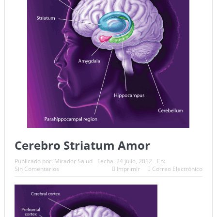
Cerebro Striatum Amor
Publicado por:
Mirador Salud
Fecha:
24 julio, 2012
En:
Sin Comentarios
Imprimir
Correo Electrónico