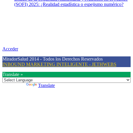
(SOFI) 2025: ¿Realidad estadística o espejismo numérico?
Nuestra misión
Nuestra misión primordial es estimular una actitud proactiva hacia
una vida saludable, como individuos y como sociedad, mediante la
difusión de información al día que promueva el desarrollo de una
mayor conciencia sobre la prevención en salud.
Acceder
MiradorSalud 2014 - Todos los Derechos Reservados
INBOUND MARKETING INTELIGENTE - JETHWEBS
Translate »
Powered by
Translate