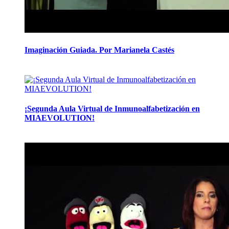
Imaginación Guiada. Por Marianela Castés
14 abril, 2020
¡Segunda Aula Virtual de Inmunoalfabetización en
MIAEVOLUTION!
11 febrero, 2020