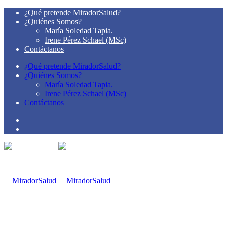
¿Qué pretende MiradorSalud?
¿Quiénes Somos?
María Soledad Tapia.
Irene Pérez Schael (MSc)
Contáctanos
¿Qué pretende MiradorSalud?
¿Quiénes Somos?
María Soledad Tapia.
Irene Pérez Schael (MSc)
Contáctanos