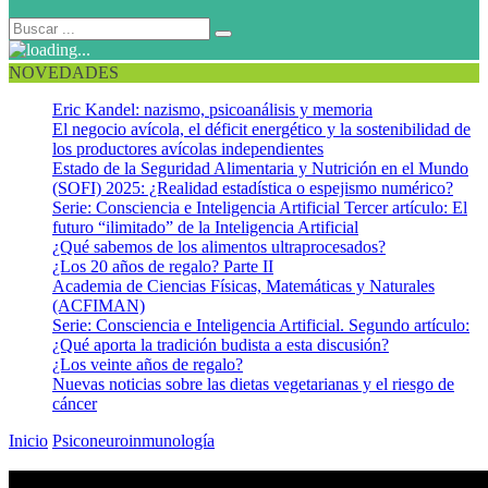
NOVEDADES
Eric Kandel: nazismo, psicoanálisis y memoria
El negocio avícola, el déficit energético y la sostenibilidad de
los productores avícolas independientes
Estado de la Seguridad Alimentaria y Nutrición en el Mundo
(SOFI) 2025: ¿Realidad estadística o espejismo numérico?
Serie: Consciencia e Inteligencia Artificial Tercer artículo: El
futuro “ilimitado” de la Inteligencia Artificial
¿Qué sabemos de los alimentos ultraprocesados?
¿Los 20 años de regalo? Parte II
Academia de Ciencias Físicas, Matemáticas y Naturales
(ACFIMAN)
Serie: Consciencia e Inteligencia Artificial. Segundo artículo:
¿Qué aporta la tradición budista a esta discusión?
¿Los veinte años de regalo?
Nuevas noticias sobre las dietas vegetarianas y el riesgo de
cáncer
Inicio
Psiconeuroinmunología
Mindfulness. Por Psicólogo Josefina
Blanco Baldó