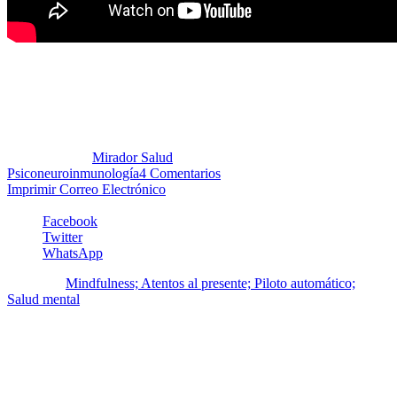
Mindfulness. Por Psicólogo
Josefina Blanco Baldó
Publicado por:
Mirador Salud
Fecha:
11 septiembre, 2018
En:
Psiconeuroinmunología
4 Comentarios
Imprimir
Correo Electrónico
Facebook
Twitter
WhatsApp
Etiquetas:
Mindfulness; Atentos al presente; Piloto automático;
Salud mental
4 Comentarios
1