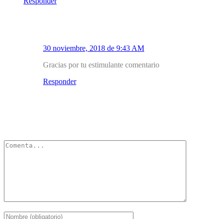
Responder
2.1
Mirador Salud
30 noviembre, 2018 de 9:43 AM
Gracias por tu estimulante comentario
Responder
Deja un Comentario
Tu dirección de correo electrónico no será publicada.
Los campos
obligatorios están marcados con
*