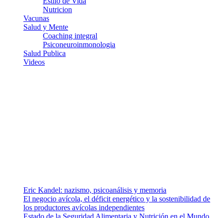
Estilo de Vida
Nutricion
Vacunas
Salud y Mente
Coaching integral
Psiconeuroinmonologia
Salud Publica
Videos
¿Quiénes somos?
Somos un equipo de investigadores, profesionales de la salud y
ramas afines y de la comunicación comprometidos con la promoción
de una salud responsable. El sitio web MiradorSalud cuenta con un
equipo de colaboradores con ética, sentido crítico y responsabilidad
para abordar los temas fundamentales de nuestra página: Salud y
Vida (estilo de vida y nutrición), Vacunas, Salud Pública y Salud
Mental.
Entradas recientes
Eric Kandel: nazismo, psicoanálisis y memoria
El negocio avícola, el déficit energético y la sostenibilidad de
los productores avícolas independientes
Estado de la Seguridad Alimentaria y Nutrición en el Mundo