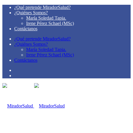
¿Qué pretende MiradorSalud?
¿Quiénes Somos?
María Soledad Tapia.
Irene Pérez Schael (MSc)
Contáctanos
¿Qué pretende MiradorSalud?
¿Quiénes Somos?
María Soledad Tapia.
Irene Pérez Schael (MSc)
Contáctanos