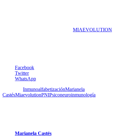
el Aula de Inmunoalfabetización que tendrá lugar el 20 de enero del
2020.
Están invitados a visitar el portal de
MIAEVOLUTION
y recuerden
realizar la prueba de personalidad inmunocompetente, cuyos
resultados le llegaran inmediatamente.
Irene Pérez Schael
Facebook
Twitter
WhatsApp
Etiquetas:
Inmunoalfabetización
Marianela
Castés
Miaevolution
PNI
Psiconeuroinmunología
2 Comentarios
1
Marianela Castés