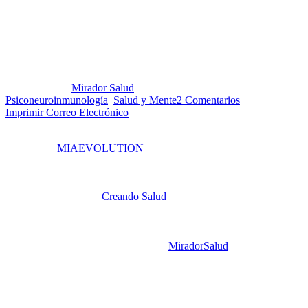
“MIAEVOLUTION” y sus
beneficios para la Salud
Publicado por:
Mirador Salud
Fecha:
29 octubre, 2019
En:
Psiconeuroinmunología
,
Salud y Mente
2 Comentarios
Imprimir
Correo Electrónico
Muy recientemente ha sido “lanzado al aire” el nuevo portal
nombrado “
MIAEVOLUTION
”, una obra más en la trayectoria de
Marianela Castés de su camino profesional dedicado a la
Psiconeuroinmunología (PNI).
Ella es fundadora de “
Creando Salud
” que patrocina el
Diplomado
de Psiconeuroinmunología
(on line) de su propia iniciativa, tiene
largo tiempo dando programas y talleres en Venezuela y el mundo
de habla hispana para ayudar a las personas a recuperar y mantener
la salud, desde los inicios en 2012 de
MiradorSalud
, ella publica
artículos y videos que incluyen la serie de la celebración de los 20
años de la PNI en Venezuela, amén de desarrollar 7 CD que
contienen información sobre la PNI, técnicas de relajación e
imaginación guiada.