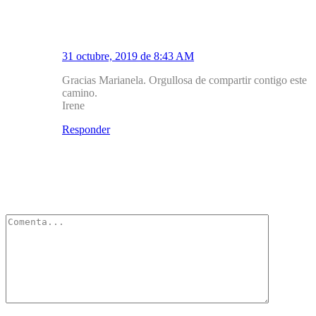
1.1
Mirador Salud
31 octubre, 2019 de 8:43 AM
Gracias Marianela. Orgullosa de compartir contigo este
camino.
Irene
Responder
Deja un Comentario
Tu dirección de correo electrónico no será publicada.
Los campos
obligatorios están marcados con
*