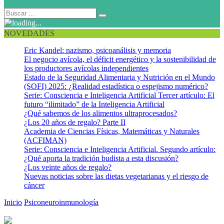
NOVEDADES
Eric Kandel: nazismo, psicoanálisis y memoria
El negocio avícola, el déficit energético y la sostenibilidad de
los productores avícolas independientes
Estado de la Seguridad Alimentaria y Nutrición en el Mundo
(SOFI) 2025: ¿Realidad estadística o espejismo numérico?
Serie: Consciencia e Inteligencia Artificial Tercer artículo: El
futuro “ilimitado” de la Inteligencia Artificial
¿Qué sabemos de los alimentos ultraprocesados?
¿Los 20 años de regalo? Parte II
Academia de Ciencias Físicas, Matemáticas y Naturales
(ACFIMAN)
Serie: Consciencia e Inteligencia Artificial. Segundo artículo:
¿Qué aporta la tradición budista a esta discusión?
¿Los veinte años de regalo?
Nuevas noticias sobre las dietas vegetarianas y el riesgo de
cáncer
Inicio
Psiconeuroinmunología
“MIAEVOLUTION” y sus
beneficios para la Salud