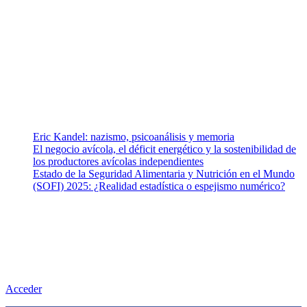
Somos un equipo de investigadores, profesionales de la salud y
ramas afines y de la comunicación comprometidos con la promoción
de una salud responsable. El sitio web MiradorSalud cuenta con un
equipo de colaboradores con ética, sentido crítico y responsabilidad
para abordar los temas fundamentales de nuestra página: Salud y
Vida (estilo de vida y nutrición), Vacunas, Salud Pública y Salud
Mental.
Entradas recientes
Eric Kandel: nazismo, psicoanálisis y memoria
El negocio avícola, el déficit energético y la sostenibilidad de
los productores avícolas independientes
Estado de la Seguridad Alimentaria y Nutrición en el Mundo
(SOFI) 2025: ¿Realidad estadística o espejismo numérico?
Nuestra misión
Nuestra misión primordial es estimular una actitud proactiva hacia
una vida saludable, como individuos y como sociedad, mediante la
difusión de información al día que promueva el desarrollo de una
mayor conciencia sobre la prevención en salud.
Acceder