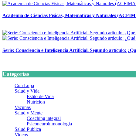
Academia de Ciencias Físicas, Matemáticas y Naturales (ACFI
24 marzo, 2026
Serie: Consciencia e Inteligencia Artificial. Segundo artículo: ¿Qu
24 marzo, 2026
Categorias
Con Lupa
Salud y Vida
Estilo de Vida
Nutricion
Vacunas
Salud y Mente
Coaching integral
Psiconeuroinmonologia
Salud Publica
Videos