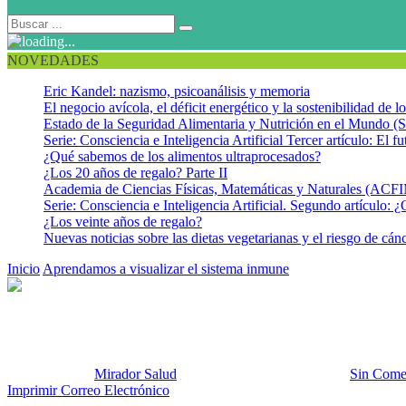
NOVEDADES
Eric Kandel: nazismo, psicoanálisis y memoria
El negocio avícola, el déficit energético y la sostenibilidad de 
Estado de la Seguridad Alimentaria y Nutrición en el Mundo (S
Serie: Consciencia e Inteligencia Artificial Tercer artículo: El fu
¿Qué sabemos de los alimentos ultraprocesados?
¿Los 20 años de regalo? Parte II
Academia de Ciencias Físicas, Matemáticas y Naturales (AC
Serie: Consciencia e Inteligencia Artificial. Segundo artículo: ¿
¿Los veinte años de regalo?
Nuevas noticias sobre las dietas vegetarianas y el riesgo de cán
Inicio
Aprendamos a visualizar el sistema inmune
Psiconeuroinmunebi
Psiconeuroinmunebiologia 2
Publicado por:
Mirador Salud
Fecha:
6 noviembre, 2012
En:
Sin Come
Imprimir
Correo Electrónico