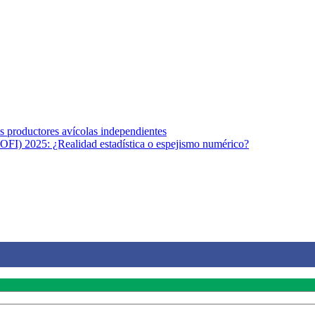
s afines y de la comunicación comprometidos con la promoción de una s
r los temas fundamentales de nuestra página: Salud y Vida (estilo de vi
los productores avícolas independientes
OFI) 2025: ¿Realidad estadística o espejismo numérico?
na vida saludable, como individuos y como sociedad, mediante la difusi