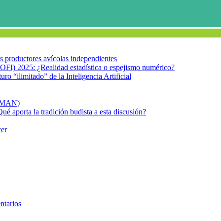
los productores avícolas independientes
OFI) 2025: ¿Realidad estadística o espejismo numérico?
turo “ilimitado” de la Inteligencia Artificial
FIMAN)
Qué aporta la tradición budista a esta discusión?
cer
ologia 2
ntarios