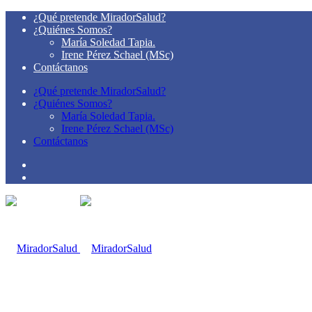
¿Qué pretende MiradorSalud?
¿Quiénes Somos?
María Soledad Tapia.
Irene Pérez Schael (MSc)
Contáctanos
¿Qué pretende MiradorSalud?
¿Quiénes Somos?
María Soledad Tapia.
Irene Pérez Schael (MSc)
Contáctanos