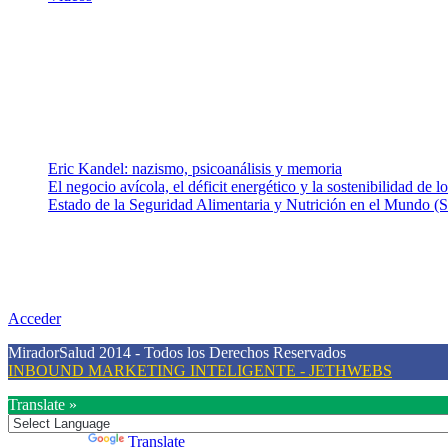
¿Quiénes somos?
Somos un equipo de investigadores, profesionales de la salud y rama
colaboradores con ética, sentido crítico y responsabilidad para aborda
Entradas recientes
Eric Kandel: nazismo, psicoanálisis y memoria
El negocio avícola, el déficit energético y la sostenibilidad de 
Estado de la Seguridad Alimentaria y Nutrición en el Mundo (S
Nuestra misión
Nuestra misión primordial es estimular una actitud proactiva hacia u
conciencia sobre la prevención en salud.
Acceder
MiradorSalud 2014 - Todos los Derechos Reservados
INBOUND MARKETING INTELIGENTE - JETHWEBS
Translate »
Powered by
Translate