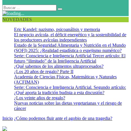
NOVEDADES
Eric Kandel: nazismo, psicoanálisis y memoria
El negocio avícola, el déficit energético y la sostenibilidad de
los productores avícolas independientes
Estado de la Seguridad Alimentaria y Nutrición en el Mundo
(SOFI) 2025: ¿Realidad estadística o espejismo numérico?
Serie: Consciencia e Inteligencia Artificial Tercer artículo: El
futuro “ilimitado” de la Inteligencia Artificial
¿Qué sabemos de los alimentos ultraprocesados?
¿Los 20 años de regalo? Parte II
Academia de Ciencias Físicas, Matemáticas y Naturales
(ACFIMAN)
Serie: Consciencia e Inteligencia Artificial. Segundo artículo:
¿Qué aporta la tradición budista a esta discusión?
¿Los veinte años de regalo?
Nuevas noticias sobre las dietas vegetarianas y el riesgo de
cáncer
Inicio
¿Cómo podemos fluir ante el agobio de una tragedia?
Imagen
22-03-22