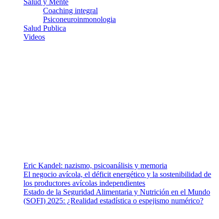
Salud y Mente
Coaching integral
Psiconeuroinmonologia
Salud Publica
Videos
¿Quiénes somos?
Somos un equipo de investigadores, profesionales de la salud y
ramas afines y de la comunicación comprometidos con la promoción
de una salud responsable. El sitio web MiradorSalud cuenta con un
equipo de colaboradores con ética, sentido crítico y responsabilidad
para abordar los temas fundamentales de nuestra página: Salud y
Vida (estilo de vida y nutrición), Vacunas, Salud Pública y Salud
Mental.
Entradas recientes
Eric Kandel: nazismo, psicoanálisis y memoria
El negocio avícola, el déficit energético y la sostenibilidad de
los productores avícolas independientes
Estado de la Seguridad Alimentaria y Nutrición en el Mundo
(SOFI) 2025: ¿Realidad estadística o espejismo numérico?