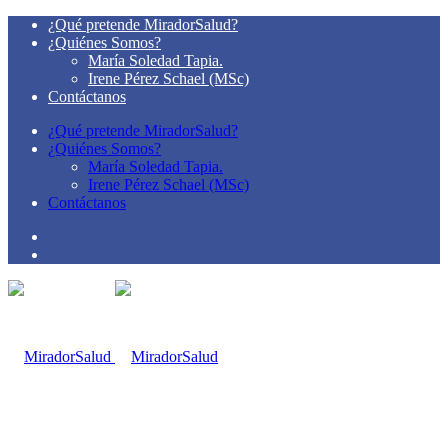
¿Qué pretende MiradorSalud?
¿Quiénes Somos?
María Soledad Tapia.
Irene Pérez Schael (MSc)
Contáctanos
¿Qué pretende MiradorSalud?
¿Quiénes Somos?
María Soledad Tapia.
Irene Pérez Schael (MSc)
Contáctanos