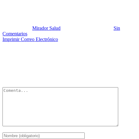
Imagen 22-03-22
Publicado por:
Mirador Salud
Fecha:
20 marzo, 2022
En:
Sin
Comentarios
Imprimir
Correo Electrónico
Deja un Comentario
Tu dirección de correo electrónico no será publicada.
Los campos
obligatorios están marcados con
*