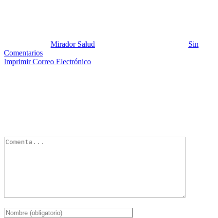
Marihuana 2
Publicado por:
Mirador Salud
Fecha:
4 septiembre, 2012
En:
Sin
Comentarios
Imprimir
Correo Electrónico
Deja un Comentario
Tu dirección de correo electrónico no será publicada.
Los campos
obligatorios están marcados con
*