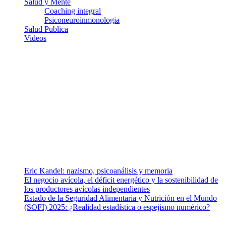
Salud y Mente
Coaching integral
Psiconeuroinmonologia
Salud Publica
Videos
¿Quiénes somos?
Somos un equipo de investigadores, profesionales de la salud y
ramas afines y de la comunicación comprometidos con la promoción
de una salud responsable. El sitio web MiradorSalud cuenta con un
equipo de colaboradores con ética, sentido crítico y responsabilidad
para abordar los temas fundamentales de nuestra página: Salud y
Vida (estilo de vida y nutrición), Vacunas, Salud Pública y Salud
Mental.
Entradas recientes
Eric Kandel: nazismo, psicoanálisis y memoria
El negocio avícola, el déficit energético y la sostenibilidad de
los productores avícolas independientes
Estado de la Seguridad Alimentaria y Nutrición en el Mundo
(SOFI) 2025: ¿Realidad estadística o espejismo numérico?