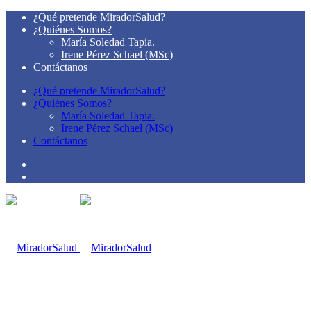
¿Qué pretende MiradorSalud?
¿Quiénes Somos?
María Soledad Tapia.
Irene Pérez Schael (MSc)
Contáctanos
¿Qué pretende MiradorSalud?
¿Quiénes Somos?
María Soledad Tapia.
Irene Pérez Schael (MSc)
Contáctanos