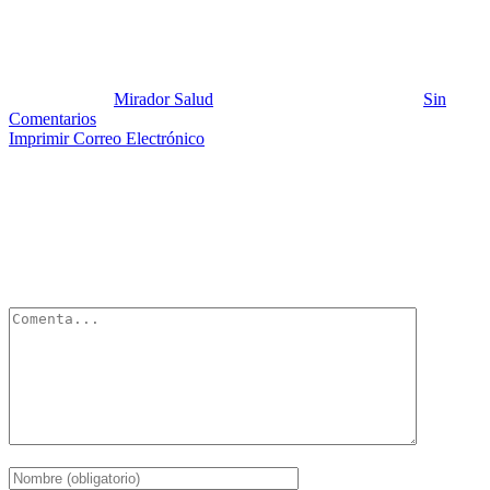
Marihuana 4
Publicado por:
Mirador Salud
Fecha:
4 septiembre, 2012
En:
Sin
Comentarios
Imprimir
Correo Electrónico
Deja un Comentario
Tu dirección de correo electrónico no será publicada.
Los campos
obligatorios están marcados con
*