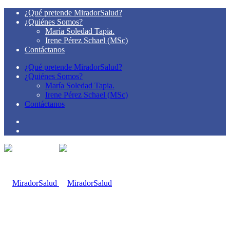
¿Qué pretende MiradorSalud?
¿Quiénes Somos?
María Soledad Tapia.
Irene Pérez Schael (MSc)
Contáctanos
¿Qué pretende MiradorSalud?
¿Quiénes Somos?
María Soledad Tapia.
Irene Pérez Schael (MSc)
Contáctanos