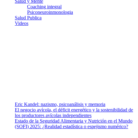
Salud y Mente
Coaching integral
Psiconeuroinmonologia
Salud Publica
Videos
¿Quiénes somos?
Somos un equipo de investigadores, profesionales de la salud y
ramas afines y de la comunicación comprometidos con la promoción
de una salud responsable. El sitio web MiradorSalud cuenta con un
equipo de colaboradores con ética, sentido crítico y responsabilidad
para abordar los temas fundamentales de nuestra página: Salud y
Vida (estilo de vida y nutrición), Vacunas, Salud Pública y Salud
Mental.
Entradas recientes
Eric Kandel: nazismo, psicoanálisis y memoria
El negocio avícola, el déficit energético y la sostenibilidad de
los productores avícolas independientes
Estado de la Seguridad Alimentaria y Nutrición en el Mundo
(SOFI) 2025: ¿Realidad estadística o espejismo numérico?