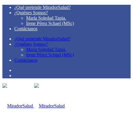
¿Qué pretende MiradorSalud?
¿Quiénes Somos?
María Soledad Tapia.
Irene Pérez Schael (MSc)
Contáctanos
¿Qué pretende MiradorSalud?
¿Quiénes Somos?
María Soledad Tapia.
Irene Pérez Schael (MSc)
Contáctanos