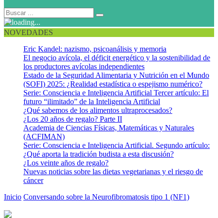
NOVEDADES
Eric Kandel: nazismo, psicoanálisis y memoria
El negocio avícola, el déficit energético y la sostenibilidad de
los productores avícolas independientes
Estado de la Seguridad Alimentaria y Nutrición en el Mundo
(SOFI) 2025: ¿Realidad estadística o espejismo numérico?
Serie: Consciencia e Inteligencia Artificial Tercer artículo: El
futuro “ilimitado” de la Inteligencia Artificial
¿Qué sabemos de los alimentos ultraprocesados?
¿Los 20 años de regalo? Parte II
Academia de Ciencias Físicas, Matemáticas y Naturales
(ACFIMAN)
Serie: Consciencia e Inteligencia Artificial. Segundo artículo:
¿Qué aporta la tradición budista a esta discusión?
¿Los veinte años de regalo?
Nuevas noticias sobre las dietas vegetarianas y el riesgo de
cáncer
Inicio
Conversando sobre la Neurofibromatosis tipo 1 (NF1)
signos
– síntomas – mutaciones