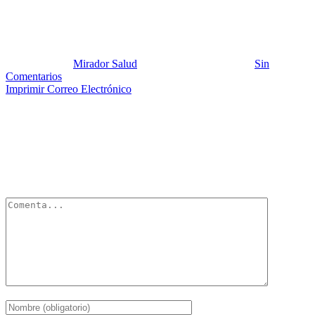
signos – síntomas – mutaciones
Publicado por:
Mirador Salud
Fecha:
26 mayo, 2024
En:
Sin
Comentarios
Imprimir
Correo Electrónico
Deja un Comentario
Tu dirección de correo electrónico no será publicada.
Los campos
obligatorios están marcados con
*