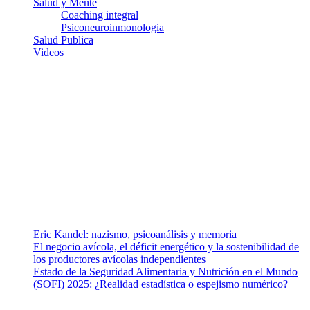
Salud y Mente
Coaching integral
Psiconeuroinmonologia
Salud Publica
Videos
¿Quiénes somos?
Somos un equipo de investigadores, profesionales de la salud y
ramas afines y de la comunicación comprometidos con la promoción
de una salud responsable. El sitio web MiradorSalud cuenta con un
equipo de colaboradores con ética, sentido crítico y responsabilidad
para abordar los temas fundamentales de nuestra página: Salud y
Vida (estilo de vida y nutrición), Vacunas, Salud Pública y Salud
Mental.
Entradas recientes
Eric Kandel: nazismo, psicoanálisis y memoria
El negocio avícola, el déficit energético y la sostenibilidad de
los productores avícolas independientes
Estado de la Seguridad Alimentaria y Nutrición en el Mundo
(SOFI) 2025: ¿Realidad estadística o espejismo numérico?