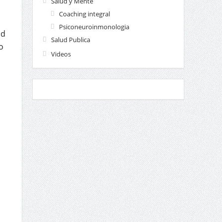
Salud y Mente
Coaching integral
Psiconeuroinmonologia
ad
Salud Publica
o
Videos