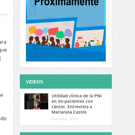
ónico
r
ara
que
g
VIDEOS
te
Utilidad clínica de la PNI
en im-pacientes con
cáncer. Entrevista a
Marianela Castés
odo
6 octubre, 2020