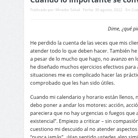
Publicado por:
Mirador Salud
Fecha:
30 agosto, 2022
En:
Coa
Dime, ¿qué piensas hacer con tu 
He perdido la cuenta de las veces que mis clie
atender todo lo que deben hacer. También he 
a pesar de lo mucho que hago, no avanzo en l
he diseñado muchos ejercicios efectivos para a
situaciones me es complicado hacer las práct
comprobado que les han sido útiles.
Cuando mi calendario y horario están llenos,
debo poner a andar los motores: acción, acci
pareciera que no hay urgencias o fuegos que 
existencial”. Empiezo a criticar – sin compasió
cuestiono mi descuido al no atender aspectos 
“nunca jamás”. ¿Han sentido ustedes algo simi