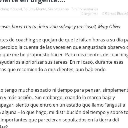
ching Integral
,
Salud y Mente
,
Sin categoría
Sin Comentarios
Imprimir
Correo Electr
única vida salvaje y preciosa?,
Mary Olive
ntes de coaching se quejan de que le faltan horas a su día p
perdido la cuenta de las veces en que angustiada observo 
o que me he propuesto hacer. Para mis clientes de coachin
yudarlos a priorizar sus tareas. En mi caso, durante esas
icas que recomiendo a mis clientes, aun habiendo
 no tengo mucho espacio ni tiempo para pensar, simplemen
ón y más acción. Sin embargo, cuando la marea baja y
apagar, siento que entro en un estado que llamo “angustia
n alguna – lo que hago, mi distribución del tiempo y sobre t
importantes que parecieran sepultados en la tierra del
lar?