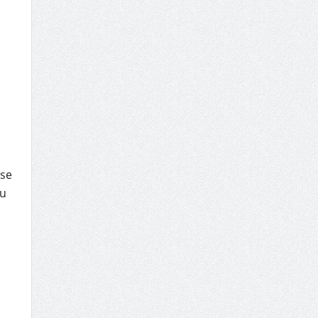
 se
su