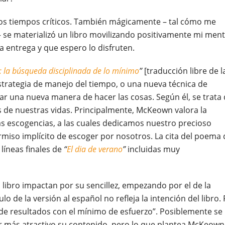
esos tiempos críticos. También mágicamente – tal cómo me
 se materializó un libro movilizando positivamente mi ment
a entrega y que espero lo disfruten.
: la búsqueda disciplinada de lo mínimo
”
[traducción libre de l
trategia de manejo del tiempo, o una nueva técnica de
orar una nueva manera de hacer las cosas. Según él, se trata
 de nuestras vidas. Principalmente, McKeown valora la
as escogencias, a las cuales dedicamos nuestro precioso
ermiso implícito de escoger por nosotros. La cita del poema 
líneas finales de
“
El dia de verano
”
incluidas muy
 libro impactan por su sencillez, empezando por el de la
lo de la versión al español no refleja la intención del libro.
de resultados con el mínimo de esfuerzo”. Posiblemente se
r más atractivo su contenido, pero lo que plantea McKeown