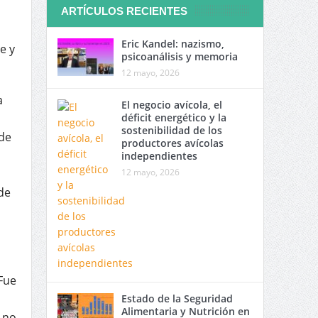
ARTÍCULOS RECIENTES
Eric Kandel: nazismo,
e y
psicoanálisis y memoria
12 mayo, 2026
a
El negocio avícola, el
déficit energético y la
sostenibilidad de los
 de
productores avícolas
independientes
12 mayo, 2026
de
 Fue
Estado de la Seguridad
Alimentaria y Nutrición en
 no