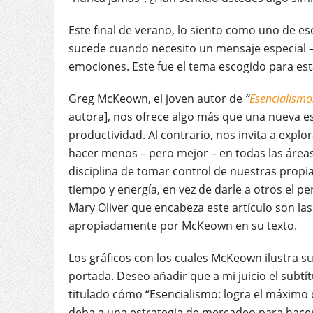
Este final de verano, lo siento como uno de 
sucede cuando necesito un mensaje especial –
emociones. Este fue el tema escogido para est
Greg McKeown, el joven autor de
“
Esencialismo
autora], nos ofrece algo más que una nueva es
productividad. Al contrario, nos invita a expl
hacer menos – pero mejor – en todas las áreas
disciplina de tomar control de nuestras propi
tiempo y energía, en vez de darle a otros el p
Mary Oliver que encabeza este artículo son las 
apropiadamente por McKeown en su texto.
Los gráficos con los cuales McKeown ilustra su
portada. Deseo añadir que a mi juicio el subtítu
titulado cómo “Esencialismo: logra el máximo 
deba a una estrategia de mercadeo para hace