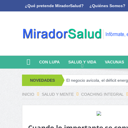
¿Qué pretende MiradorSalud?
¿Quiénes Somos?
CON LUPA
SALUD Y VIDA
VACUNAS
oanálisis y memoria
NOVEDADES
El negocio avícola, el déficit energético y la s
INICIO
SALUD Y MENTE
COACHING INTEGRAL
Cuando lo importante se con