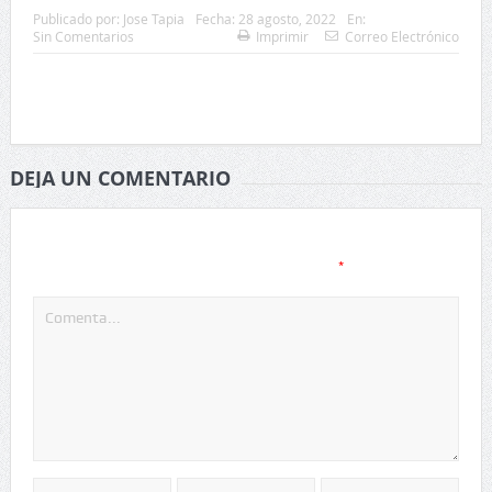
Publicado por:
Jose Tapia
Fecha:
28 agosto, 2022
En:
Sin Comentarios
Imprimir
Correo Electrónico
DEJA UN COMENTARIO
Tu dirección de correo electrónico no será publicada.
Los
*
campos obligatorios están marcados con