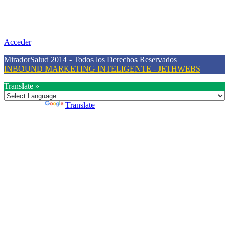
Nuestra misión primordial es estimular una actitud proactiva hacia
una vida saludable, como individuos y como sociedad, mediante la
difusión de información al día que promueva el desarrollo de una
mayor conciencia sobre la prevención en salud.
Acceder
MiradorSalud 2014 - Todos los Derechos Reservados
INBOUND MARKETING INTELIGENTE - JETHWEBS
Translate »
Powered by
Translate