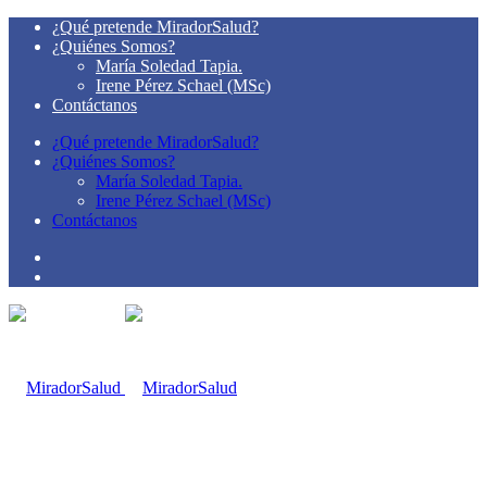
¿Qué pretende MiradorSalud?
¿Quiénes Somos?
María Soledad Tapia.
Irene Pérez Schael (MSc)
Contáctanos
¿Qué pretende MiradorSalud?
¿Quiénes Somos?
María Soledad Tapia.
Irene Pérez Schael (MSc)
Contáctanos