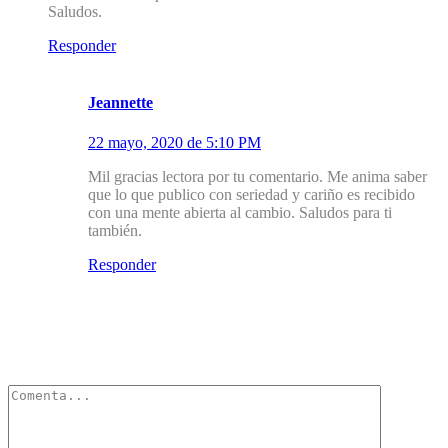
Saludos.
Responder
1.1
Jeannette
22 mayo, 2020 de 5:10 PM
Mil gracias lectora por tu comentario. Me anima saber
que lo que publico con seriedad y cariño es recibido
con una mente abierta al cambio. Saludos para ti
también.
Responder
Deja un Comentario
Tu dirección de correo electrónico no será publicada.
Los campos
obligatorios están marcados con
*