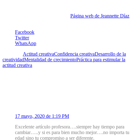
Actualmente trabaja como coach, ayudando a profesionales
creativos, arquitectos y emprendedores a cerrar la brecha entre sus
expectativas y logros alcanzados.
Página web de Jeannette Díaz
Facebook
Twitter
WhatsApp
Etiquetas:
Actitud creativa
Confidencia creativa
Desarrollo de la
creatividad
Mentalidad de crecimiento
Práctica para estimular la
actitud creativa
2 Comentarios
1
Wing Foung
17 mayo, 2020 de 1:19 PM
Excelente artículo profesora….siempre hay tiempo para
cambiar…..y si es para bien mucho mejor….no importa tu
edad sino tu compromiso a ser diferente.