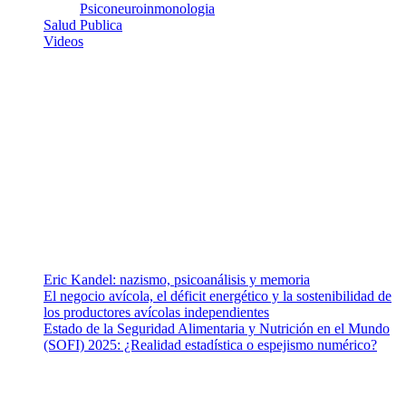
Psiconeuroinmonologia
Salud Publica
Videos
¿Quiénes somos?
Somos un equipo de investigadores, profesionales de la salud y
ramas afines y de la comunicación comprometidos con la promoción
de una salud responsable. El sitio web MiradorSalud cuenta con un
equipo de colaboradores con ética, sentido crítico y responsabilidad
para abordar los temas fundamentales de nuestra página: Salud y
Vida (estilo de vida y nutrición), Vacunas, Salud Pública y Salud
Mental.
Entradas recientes
Eric Kandel: nazismo, psicoanálisis y memoria
El negocio avícola, el déficit energético y la sostenibilidad de
los productores avícolas independientes
Estado de la Seguridad Alimentaria y Nutrición en el Mundo
(SOFI) 2025: ¿Realidad estadística o espejismo numérico?
Nuestra misión