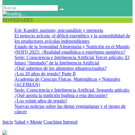
NOVEDADES
Eric Kandel: nazismo, psicoanálisis y memoria
El negocio avícola, el déficit energético y la sostenibilidad de
los productores avícolas independientes
Estado de la Seguridad Alimentaria y Nutrición en el Mundo
(SOFI) 2025: ¿Realidad estadística o espejismo numérico?
Serie: Consciencia e Inteligencia Artificial Tercer artículo: El
futuro “ilimitado” de la Inteligencia Artificial
¿Qué sabemos de los alimentos ultraprocesados?
¿Los 20 años de regalo? Parte II
Academia de Ciencias Físicas, Matemáticas y Naturales
(ACFIMAN)
Serie: Consciencia e Inteligencia Artificial. Segundo artículo:
¿Qué aporta la tradición budista a esta discusión?
¿Los veinte años de regalo?
Nuevas noticias sobre las dietas vegetarianas y el riesgo de
cáncer
Inicio
Salud y Mente
Coaching Integral
Cultivemos una actitud
creativa para potenciar nuestras neuronas