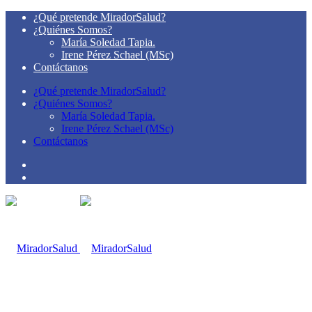
¿Qué pretende MiradorSalud?
¿Quiénes Somos?
María Soledad Tapia.
Irene Pérez Schael (MSc)
Contáctanos
¿Qué pretende MiradorSalud?
¿Quiénes Somos?
María Soledad Tapia.
Irene Pérez Schael (MSc)
Contáctanos