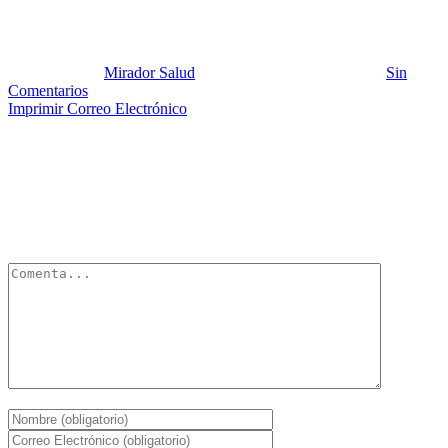
Obesidad 1
Publicado por:
Mirador Salud
Fecha:
6 noviembre, 2012
En:
Sin
Comentarios
Imprimir
Correo Electrónico
Deja un Comentario
Tu dirección de correo electrónico no será publicada.
Los campos
obligatorios están marcados con
*