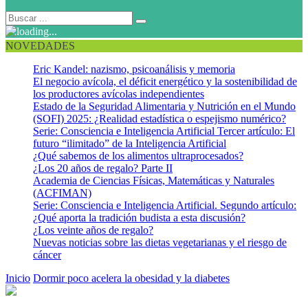
NOVEDADES
Eric Kandel: nazismo, psicoanálisis y memoria
El negocio avícola, el déficit energético y la sostenibilidad de
los productores avícolas independientes
Estado de la Seguridad Alimentaria y Nutrición en el Mundo
(SOFI) 2025: ¿Realidad estadística o espejismo numérico?
Serie: Consciencia e Inteligencia Artificial Tercer artículo: El
futuro “ilimitado” de la Inteligencia Artificial
¿Qué sabemos de los alimentos ultraprocesados?
¿Los 20 años de regalo? Parte II
Academia de Ciencias Físicas, Matemáticas y Naturales
(ACFIMAN)
Serie: Consciencia e Inteligencia Artificial. Segundo artículo:
¿Qué aporta la tradición budista a esta discusión?
¿Los veinte años de regalo?
Nuevas noticias sobre las dietas vegetarianas y el riesgo de
cáncer
Inicio
Dormir poco acelera la obesidad y la diabetes
Obesidad 1