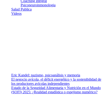
Coaching integral
Psiconeuroinmonologia
Salud Publica
Videos
¿Quiénes somos?
Somos un equipo de investigadores, profesionales de la salud y
ramas afines y de la comunicación comprometidos con la promoción
de una salud responsable. El sitio web MiradorSalud cuenta con un
equipo de colaboradores con ética, sentido crítico y responsabilidad
para abordar los temas fundamentales de nuestra página: Salud y
Vida (estilo de vida y nutrición), Vacunas, Salud Pública y Salud
Mental.
Entradas recientes
Eric Kandel: nazismo, psicoanálisis y memoria
El negocio avícola, el déficit energético y la sostenibilidad de
los productores avícolas independientes
Estado de la Seguridad Alimentaria y Nutrición en el Mundo
(SOFI) 2025: ¿Realidad estadística o espejismo numérico?
Nuestra misión