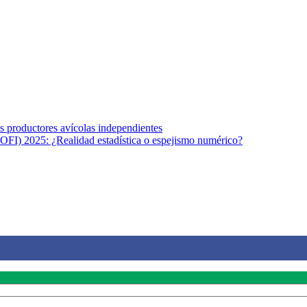
s afines y de la comunicación comprometidos con la promoción de una s
r los temas fundamentales de nuestra página: Salud y Vida (estilo de vi
los productores avícolas independientes
OFI) 2025: ¿Realidad estadística o espejismo numérico?
na vida saludable, como individuos y como sociedad, mediante la difusi