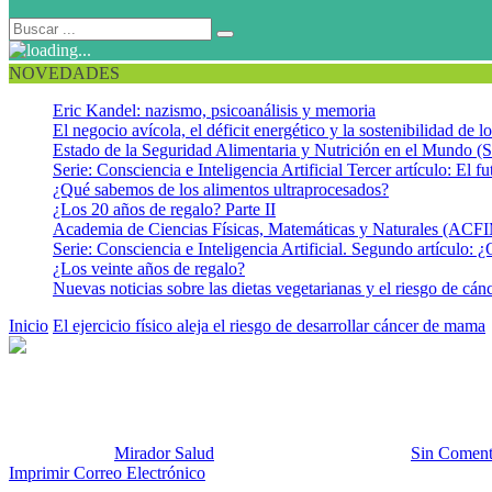
NOVEDADES
Eric Kandel: nazismo, psicoanálisis y memoria
El negocio avícola, el déficit energético y la sostenibilidad de 
Estado de la Seguridad Alimentaria y Nutrición en el Mundo (S
Serie: Consciencia e Inteligencia Artificial Tercer artículo: El fu
¿Qué sabemos de los alimentos ultraprocesados?
¿Los 20 años de regalo? Parte II
Academia de Ciencias Físicas, Matemáticas y Naturales (AC
Serie: Consciencia e Inteligencia Artificial. Segundo artículo: ¿
¿Los veinte años de regalo?
Nuevas noticias sobre las dietas vegetarianas y el riesgo de cán
Inicio
El ejercicio físico aleja el riesgo de desarrollar cáncer de mama
Cáncer de mama y ejercicio 2
Publicado por:
Mirador Salud
Fecha:
21 octubre, 2013
En:
Sin Coment
Imprimir
Correo Electrónico