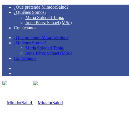
¿Qué pretende MiradorSalud?
¿Quiénes Somos?
María Soledad Tapia.
Irene Pérez Schael (MSc)
Contáctanos
¿Qué pretende MiradorSalud?
¿Quiénes Somos?
María Soledad Tapia.
Irene Pérez Schael (MSc)
Contáctanos