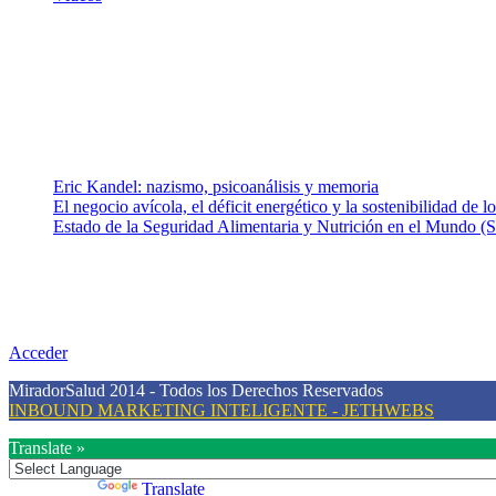
¿Quiénes somos?
Somos un equipo de investigadores, profesionales de la salud y rama
colaboradores con ética, sentido crítico y responsabilidad para aborda
Entradas recientes
Eric Kandel: nazismo, psicoanálisis y memoria
El negocio avícola, el déficit energético y la sostenibilidad de 
Estado de la Seguridad Alimentaria y Nutrición en el Mundo (S
Nuestra misión
Nuestra misión primordial es estimular una actitud proactiva hacia u
conciencia sobre la prevención en salud.
Acceder
MiradorSalud 2014 - Todos los Derechos Reservados
INBOUND MARKETING INTELIGENTE - JETHWEBS
Translate »
Powered by
Translate