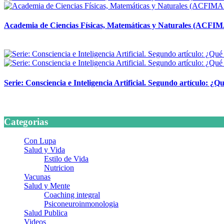
Academia de Ciencias Físicas, Matemáticas y Naturales (ACFI
24 marzo, 2026
Serie: Consciencia e Inteligencia Artificial. Segundo artículo: ¿Qu
24 marzo, 2026
Categorias
Con Lupa
Salud y Vida
Estilo de Vida
Nutricion
Vacunas
Salud y Mente
Coaching integral
Psiconeuroinmonologia
Salud Publica
Videos