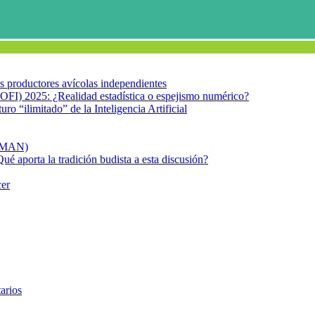
los productores avícolas independientes
OFI) 2025: ¿Realidad estadística o espejismo numérico?
turo “ilimitado” de la Inteligencia Artificial
FIMAN)
Qué aporta la tradición budista a esta discusión?
cer
Cáncer de mama y ejercicio 2
arios