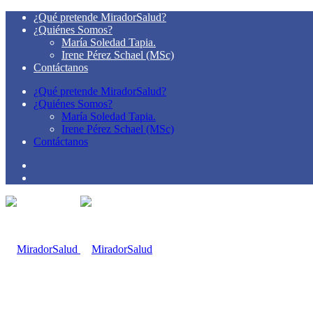
¿Qué pretende MiradorSalud?
¿Quiénes Somos?
María Soledad Tapia.
Irene Pérez Schael (MSc)
Contáctanos
¿Qué pretende MiradorSalud?
¿Quiénes Somos?
María Soledad Tapia.
Irene Pérez Schael (MSc)
Contáctanos