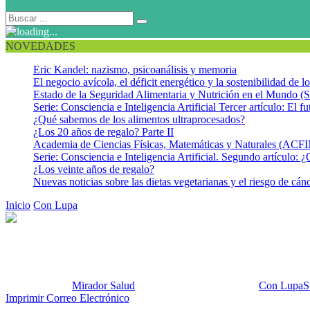
NOVEDADES
Eric Kandel: nazismo, psicoanálisis y memoria
El negocio avícola, el déficit energético y la sostenibilidad de 
Estado de la Seguridad Alimentaria y Nutrición en el Mundo (S
Serie: Consciencia e Inteligencia Artificial Tercer artículo: El fu
¿Qué sabemos de los alimentos ultraprocesados?
¿Los 20 años de regalo? Parte II
Academia de Ciencias Físicas, Matemáticas y Naturales (AC
Serie: Consciencia e Inteligencia Artificial. Segundo artículo: ¿
¿Los veinte años de regalo?
Nuevas noticias sobre las dietas vegetarianas y el riesgo de cán
Inicio
Con Lupa
El ejercicio físico aleja el riesgo de desarrollar cán
El ejercicio físico aleja el ries
Publicado por:
Mirador Salud
Fecha:
22 octubre, 2013
En:
Con Lupa
S
Imprimir
Correo Electrónico