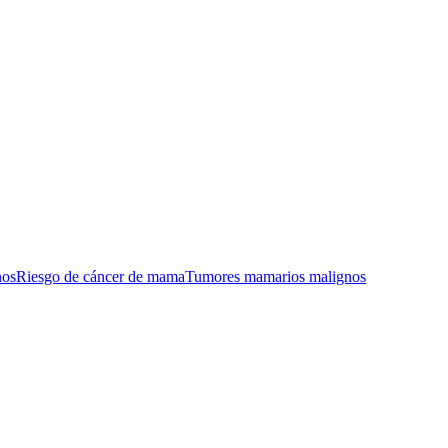
,
bien conocidos, que tiene la actividad física programada en los
ación
.
gos tan contundentes de su efecto en la reducción del cáncer de mama
a actividad física recreacional de un modo sencillo y didáctico y
nos
Riesgo de cáncer de mama
Tumores mamarios malignos