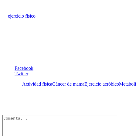
En resumen,
la asociación entre el ejercicio físico y la reducción 
niveles de estrógenos endógenos, el control de peso, el metabolismo
El
ejercicio físico
, como caminar vigorosamente, es una actividad tan s
es imperativo que los profesionales de la salud como ginecólogos, obst
receten el ejercicio físico con la misma convicción con que indican l
Dra. Berdjouhi Tsouroukdissian
Facebook
Twitter
Etiquetas:
Actividad física
Cáncer de mama
Ejercicio aeróbico
Metaboli
Deja un Comentario
Tu dirección de correo electrónico no será publicada.
Los campos obli