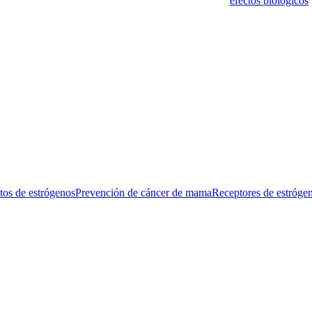
del riesgo de cáncer de mama es consistente con los
efectos biológicos
 de la glucosa, la sensibilidad a la insulina y los factores de inflam
imple y accesible para la mayoría de las personas, que ante los hallaz
etras y médicos generales les expliquen a las mujeres las bondades de l
os medicamentos.
tos de estrógenos
Prevención de cáncer de mama
Receptores de estróge
gatorios están marcados con
*