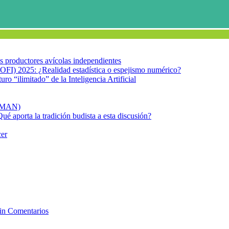
los productores avícolas independientes
OFI) 2025: ¿Realidad estadística o espejismo numérico?
turo “ilimitado” de la Inteligencia Artificial
FIMAN)
Qué aporta la tradición budista a esta discusión?
cer
cer de mama
go de desarrollar cáncer de mama
in Comentarios