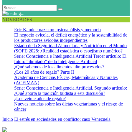
NOVEDADES
Eric Kandel: nazismo, psicoanálisis y memoria
El negocio avícola, el déficit energético y la sostenibilidad de
los productores avícolas independientes
Estado de la Seguridad Alimentaria y Nutrición en el Mundo
(SOFI) 2025: ¿Realidad estadística o espejismo numérico?
Serie: Consciencia e Inteligencia Artificial Tercer artículo: El
futuro “ilimitado” de la Inteligencia Artificial
¿Qué sabemos de los alimentos ultraprocesados?
¿Los 20 años de regalo? Parte II
Academia de Ciencias Físicas, Matemáticas y Naturales
(ACFIMAN)
Serie: Consciencia e Inteligencia Artificial. Segundo artículo:
¿Qué aporta la tradición budista a esta discusión?
¿Los veinte años de regalo?
Nuevas noticias sobre las dietas vegetarianas y el riesgo de
cáncer
Inicio
El estrés en sociedades en conflicto: caso Venezuela
Venezuela, un país en conflicto