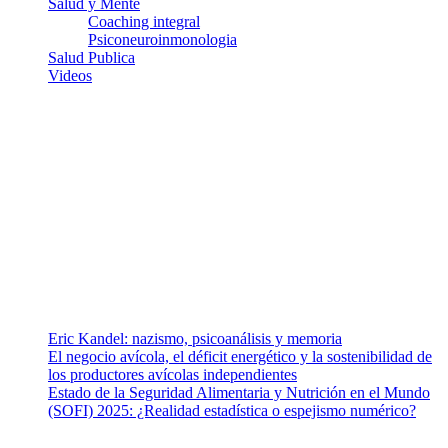
Salud y Mente
Coaching integral
Psiconeuroinmonologia
Salud Publica
Videos
¿Quiénes somos?
Somos un equipo de investigadores, profesionales de la salud y
ramas afines y de la comunicación comprometidos con la promoción
de una salud responsable. El sitio web MiradorSalud cuenta con un
equipo de colaboradores con ética, sentido crítico y responsabilidad
para abordar los temas fundamentales de nuestra página: Salud y
Vida (estilo de vida y nutrición), Vacunas, Salud Pública y Salud
Mental.
Entradas recientes
Eric Kandel: nazismo, psicoanálisis y memoria
El negocio avícola, el déficit energético y la sostenibilidad de
los productores avícolas independientes
Estado de la Seguridad Alimentaria y Nutrición en el Mundo
(SOFI) 2025: ¿Realidad estadística o espejismo numérico?