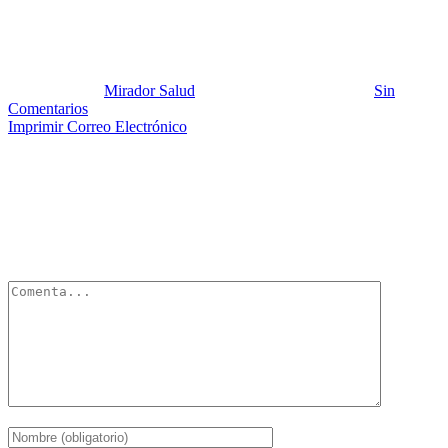
Venezuela, un país en conflicto
Publicado por:
Mirador Salud
Fecha:
12 octubre, 2014
En:
Sin
Comentarios
Imprimir
Correo Electrónico
Deja un Comentario
Tu dirección de correo electrónico no será publicada.
Los campos
obligatorios están marcados con
*