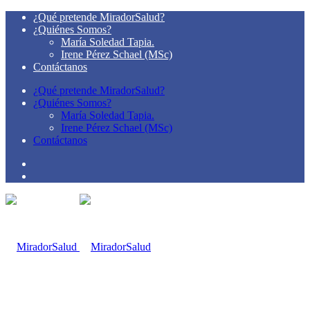
¿Qué pretende MiradorSalud?
¿Quiénes Somos?
María Soledad Tapia.
Irene Pérez Schael (MSc)
Contáctanos
¿Qué pretende MiradorSalud?
¿Quiénes Somos?
María Soledad Tapia.
Irene Pérez Schael (MSc)
Contáctanos