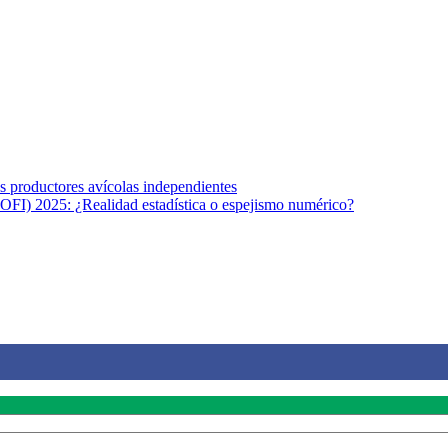
s afines y de la comunicación comprometidos con la promoción de una s
r los temas fundamentales de nuestra página: Salud y Vida (estilo de vi
los productores avícolas independientes
OFI) 2025: ¿Realidad estadística o espejismo numérico?
na vida saludable, como individuos y como sociedad, mediante la difusi