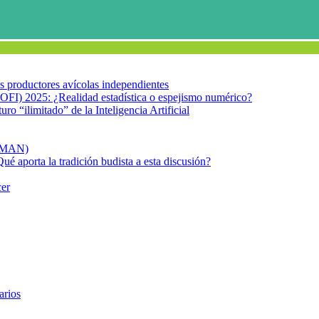
los productores avícolas independientes
OFI) 2025: ¿Realidad estadística o espejismo numérico?
turo “ilimitado” de la Inteligencia Artificial
FIMAN)
Qué aporta la tradición budista a esta discusión?
cer
n JPGE
arios