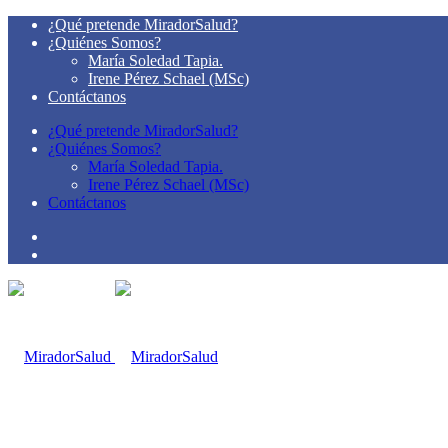
¿Qué pretende MiradorSalud?
¿Quiénes Somos?
María Soledad Tapia.
Irene Pérez Schael (MSc)
Contáctanos
¿Qué pretende MiradorSalud?
¿Quiénes Somos?
María Soledad Tapia.
Irene Pérez Schael (MSc)
Contáctanos