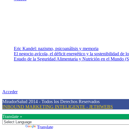
¿Quiénes somos?
Somos un equipo de investigadores, profesionales de la salud y rama
colaboradores con ética, sentido crítico y responsabilidad para aborda
Entradas recientes
Eric Kandel: nazismo, psicoanálisis y memoria
El negocio avícola, el déficit energético y la sostenibilidad de 
Estado de la Seguridad Alimentaria y Nutrición en el Mundo (S
Nuestra misión
Nuestra misión primordial es estimular una actitud proactiva hacia u
conciencia sobre la prevención en salud.
Acceder
MiradorSalud 2014 - Todos los Derechos Reservados
INBOUND MARKETING INTELIGENTE - JETHWEBS
Translate »
Powered by
Translate