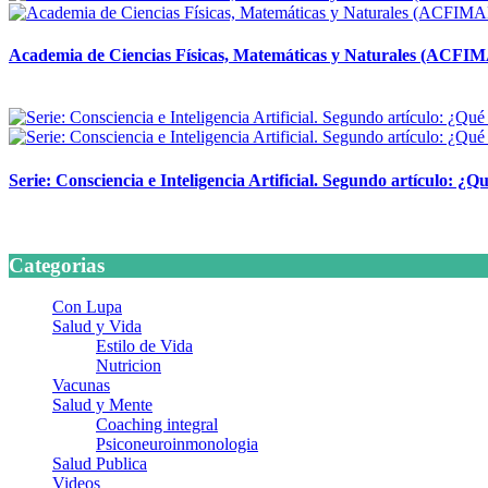
Academia de Ciencias Físicas, Matemáticas y Naturales (ACFI
24 marzo, 2026
Serie: Consciencia e Inteligencia Artificial. Segundo artículo: ¿Qu
24 marzo, 2026
Categorias
Con Lupa
Salud y Vida
Estilo de Vida
Nutricion
Vacunas
Salud y Mente
Coaching integral
Psiconeuroinmonologia
Salud Publica
Videos