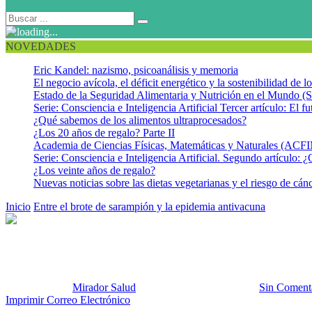
NOVEDADES
Eric Kandel: nazismo, psicoanálisis y memoria
El negocio avícola, el déficit energético y la sostenibilidad de 
Estado de la Seguridad Alimentaria y Nutrición en el Mundo (S
Serie: Consciencia e Inteligencia Artificial Tercer artículo: El fu
¿Qué sabemos de los alimentos ultraprocesados?
¿Los 20 años de regalo? Parte II
Academia de Ciencias Físicas, Matemáticas y Naturales (AC
Serie: Consciencia e Inteligencia Artificial. Segundo artículo: ¿
¿Los veinte años de regalo?
Nuevas noticias sobre las dietas vegetarianas y el riesgo de cán
Inicio
Entre el brote de sarampión y la epidemia antivacuna
Sarampió
Sarampión JPGE
Publicado por:
Mirador Salud
Fecha:
19 febrero, 2015
En:
Sin Coment
Imprimir
Correo Electrónico