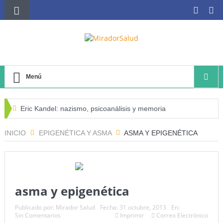
Menú
Eric Kandel: nazismo, psicoanálisis y memoria
El negocio avícola, el déficit energético y la sostenibilidad
INICIO
EPIGENÉTICA Y ASMA
ASMA Y EPIGENÉTICA
de los productores avícolas independientes
Estado de la Seguridad Alimentaria y Nutrición en el
Mundo (SOFI) 2025: ¿Realidad estadística o espejismo
asma y epigenética
numérico?
Publicado por:
Mirador Salud
Fecha:
31 octubre, 2013
En:
Sin Comentarios
Imprimir
Correo Electrónico
Serie: Consciencia e Inteligencia Artificial Tercer artículo: El