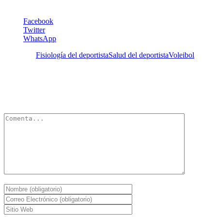
Facebook
Twitter
WhatsApp
Etiquetas:
Fisiología del deportista
Salud del deportista
Voleibol
Deja un Comentario
Tu dirección de correo electrónico no será publicada.
Los campos
obligatorios están marcados con
*