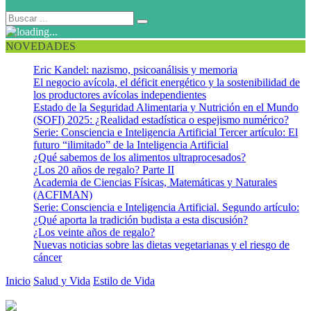
NOVEDADES
Eric Kandel: nazismo, psicoanálisis y memoria
El negocio avícola, el déficit energético y la sostenibilidad de
los productores avícolas independientes
Estado de la Seguridad Alimentaria y Nutrición en el Mundo
(SOFI) 2025: ¿Realidad estadística o espejismo numérico?
Serie: Consciencia e Inteligencia Artificial Tercer artículo: El
futuro “ilimitado” de la Inteligencia Artificial
¿Qué sabemos de los alimentos ultraprocesados?
¿Los 20 años de regalo? Parte II
Academia de Ciencias Físicas, Matemáticas y Naturales
(ACFIMAN)
Serie: Consciencia e Inteligencia Artificial. Segundo artículo:
¿Qué aporta la tradición budista a esta discusión?
¿Los veinte años de regalo?
Nuevas noticias sobre las dietas vegetarianas y el riesgo de
cáncer
Inicio
Salud y Vida
Estilo de Vida
Fisiología y salud del jugador de
Voleibol