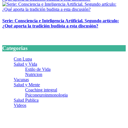
Serie: Consciencia e Inteligencia Artificial. Segundo artículo:
¿Qué aporta la tradición budista a esta discusión?
24 marzo, 2026
Categorias
Con Lupa
Salud y Vida
Estilo de Vida
Nutricion
Vacunas
Salud y Mente
Coaching integral
Psiconeuroinmonologia
Salud Publica
Videos
¿Quiénes somos?
Somos un equipo de investigadores, profesionales de la salud y