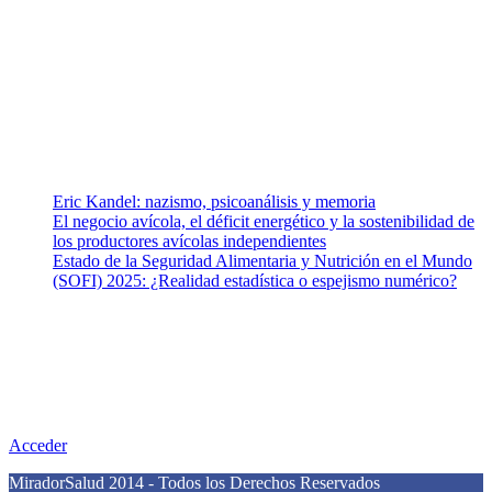
ramas afines y de la comunicación comprometidos con la promoción
de una salud responsable. El sitio web MiradorSalud cuenta con un
equipo de colaboradores con ética, sentido crítico y responsabilidad
para abordar los temas fundamentales de nuestra página: Salud y
Vida (estilo de vida y nutrición), Vacunas, Salud Pública y Salud
Mental.
Entradas recientes
Eric Kandel: nazismo, psicoanálisis y memoria
El negocio avícola, el déficit energético y la sostenibilidad de
los productores avícolas independientes
Estado de la Seguridad Alimentaria y Nutrición en el Mundo
(SOFI) 2025: ¿Realidad estadística o espejismo numérico?
Nuestra misión
Nuestra misión primordial es estimular una actitud proactiva hacia
una vida saludable, como individuos y como sociedad, mediante la
difusión de información al día que promueva el desarrollo de una
mayor conciencia sobre la prevención en salud.
Acceder
MiradorSalud 2014 - Todos los Derechos Reservados