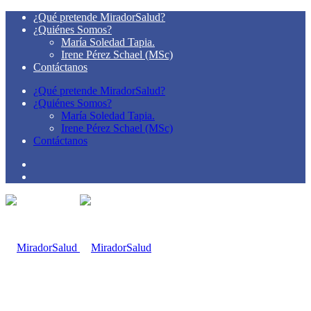
¿Qué pretende MiradorSalud?
¿Quiénes Somos?
María Soledad Tapia.
Irene Pérez Schael (MSc)
Contáctanos
¿Qué pretende MiradorSalud?
¿Quiénes Somos?
María Soledad Tapia.
Irene Pérez Schael (MSc)
Contáctanos