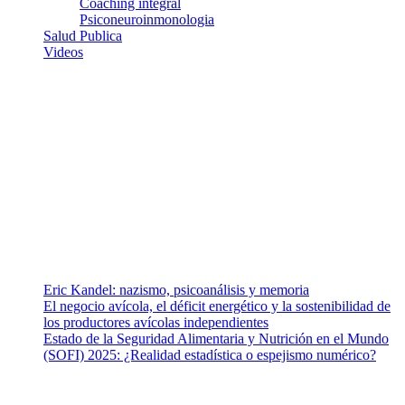
Coaching integral
Psiconeuroinmonologia
Salud Publica
Videos
¿Quiénes somos?
Somos un equipo de investigadores, profesionales de la salud y
ramas afines y de la comunicación comprometidos con la promoción
de una salud responsable. El sitio web MiradorSalud cuenta con un
equipo de colaboradores con ética, sentido crítico y responsabilidad
para abordar los temas fundamentales de nuestra página: Salud y
Vida (estilo de vida y nutrición), Vacunas, Salud Pública y Salud
Mental.
Entradas recientes
Eric Kandel: nazismo, psicoanálisis y memoria
El negocio avícola, el déficit energético y la sostenibilidad de
los productores avícolas independientes
Estado de la Seguridad Alimentaria y Nutrición en el Mundo
(SOFI) 2025: ¿Realidad estadística o espejismo numérico?
Nuestra misión