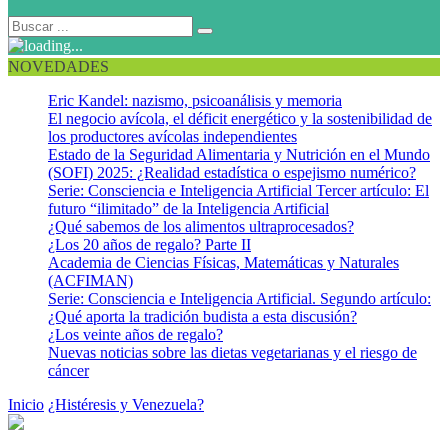
NOVEDADES
Eric Kandel: nazismo, psicoanálisis y memoria
El negocio avícola, el déficit energético y la sostenibilidad de
los productores avícolas independientes
Estado de la Seguridad Alimentaria y Nutrición en el Mundo
(SOFI) 2025: ¿Realidad estadística o espejismo numérico?
Serie: Consciencia e Inteligencia Artificial Tercer artículo: El
futuro “ilimitado” de la Inteligencia Artificial
¿Qué sabemos de los alimentos ultraprocesados?
¿Los 20 años de regalo? Parte II
Academia de Ciencias Físicas, Matemáticas y Naturales
(ACFIMAN)
Serie: Consciencia e Inteligencia Artificial. Segundo artículo:
¿Qué aporta la tradición budista a esta discusión?
¿Los veinte años de regalo?
Nuevas noticias sobre las dietas vegetarianas y el riesgo de
cáncer
Inicio
¿Histéresis y Venezuela?
Histéresis 2