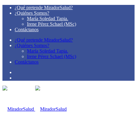
¿Qué pretende MiradorSalud?
¿Quiénes Somos?
María Soledad Tapia.
Irene Pérez Schael (MSc)
Contáctanos
¿Qué pretende MiradorSalud?
¿Quiénes Somos?
María Soledad Tapia.
Irene Pérez Schael (MSc)
Contáctanos