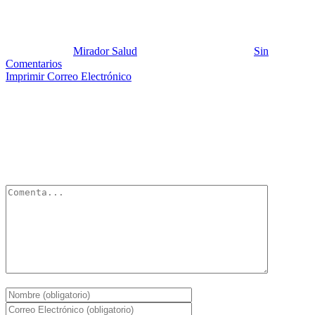
Histéresis 2
Publicado por:
Mirador Salud
Fecha:
11 mayo, 2019
En:
Sin
Comentarios
Imprimir
Correo Electrónico
Deja un Comentario
Tu dirección de correo electrónico no será publicada.
Los campos
obligatorios están marcados con
*