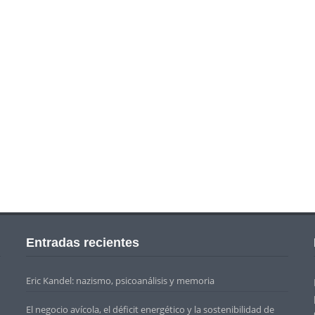
Entradas recientes
Eric Kandel: nazismo, psicoanálisis y memoria
El negocio avícola, el déficit energético y la sostenibilidad de