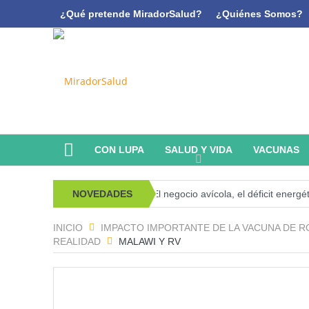
¿Qué pretende MiradorSalud?
¿Quiénes Somos?
CON LUPA
SALUD Y VIDA
VACUNAS
psicoanálisis y memoria
NOVEDADES
El negocio avícola, el déficit energético y 
INICIO
IMPACTO IMPORTANTE DE LA VACUNA DE R
REALIDAD
MALAWI Y RV