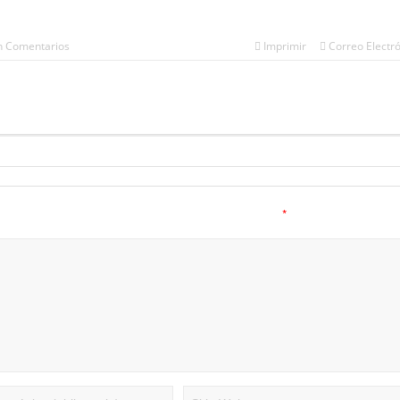
n Comentarios
Imprimir
Correo Electr
*
a.
Los campos obligatorios están marcados con