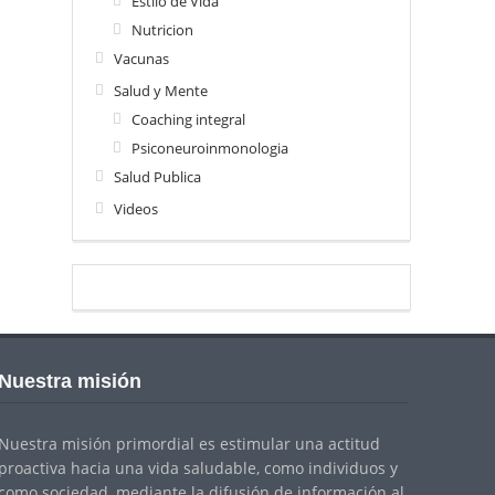
Estilo de Vida
Nutricion
Vacunas
Salud y Mente
Coaching integral
Psiconeuroinmonologia
Salud Publica
Videos
Nuestra misión
Nuestra misión primordial es estimular una actitud
proactiva hacia una vida saludable, como individuos y
como sociedad, mediante la difusión de información al