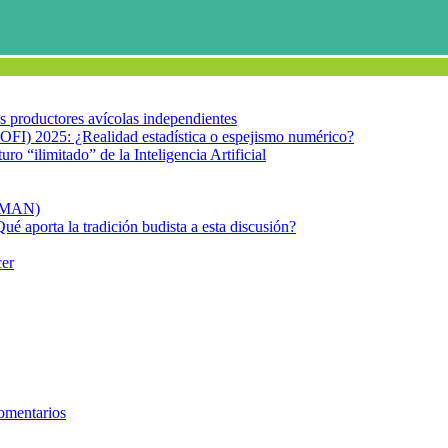
los productores avícolas independientes
OFI) 2025: ¿Realidad estadística o espejismo numérico?
turo “ilimitado” de la Inteligencia Artificial
FIMAN)
Qué aporta la tradición budista a esta discusión?
cer
itaria
omentarios