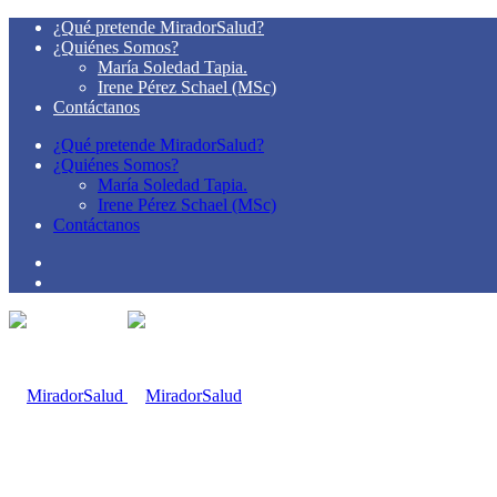
¿Qué pretende MiradorSalud?
¿Quiénes Somos?
María Soledad Tapia.
Irene Pérez Schael (MSc)
Contáctanos
¿Qué pretende MiradorSalud?
¿Quiénes Somos?
María Soledad Tapia.
Irene Pérez Schael (MSc)
Contáctanos