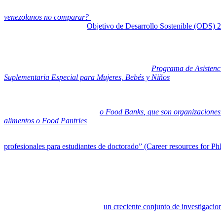
He decidido retomar el tema de los programas de protección social q
venezolanos no comparar?
comentaba que los mismos, cuando han si
pobreza, y para cumplir el
Objetivo de Desarrollo Sostenible (ODS) 2
desde 2015, una tendencia exacerbada por una combinación de factores
En MiradorSalud hemos prestado atención al caso USA
:
Los programas de alimentos federales como el
Programa de Asistenc
Suplementaria Especial para Mujeres, Bebés y Niños
(WIC, por sus si
menudo no son suficientes para cubrir las necesidades básicas de a
En los Estados Unidos existe un poderoso sistema de beneficencia o as
de bancos de alimentos (BdA)
o
Food Banks
, que son organizaciones
alimentos o
Food Pantries
las cuales entregan los alimentos directame
Nunca más cierta la pertinencia comprobada de los Bancos y despens
profesionales para estudiantes de doctorado” (Career resources for Ph
comida. Los estudiantes de posgrado dependen de alimentos donados y
El artículo comienza con el relato de una estudiante, universitaria de 
cambio de alimentos para complementar los cupones de alimentos (SNAP
Una vez en la universidad, durante su maestría en salud pública en l
Pero este no es un caso aislado,
un creciente conjunto de investigacion
inseguridad alimentaria de la población general estadounidense duran