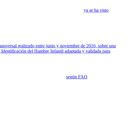
n los Estados Unidos y en otros lugares, como
ya se ha visto
: en
udables. Para aliviar la lucha que enfrentan los estudiantes
el, identificaron las asociaciones entre el estatus socioeconómico, la
ransversal realizado entre junio y noviembre de 2016, sobre una
Identificación del Hambre Infantil adaptada y validada para
s y el irse a dormir con hambre, tanto en adultos como en niños del
 hogares con inseguridad baja, inseguridad moderada, o severamente
 grupos de alimentos estandarizados,
según FAO
: (1) a base de
 órganos; (6) carnes y pescados carnosos; (7); huevos; (8) legumbres,
en la muestra estudiada de estudiantes de Sociología de la Universidad
u estado nutricional, rendimiento académico y permanencia en la
23, del Observatorio de Universidades que incluyó una muestra de
a seguridad alimentaria fue uno de los aspectos investigados.