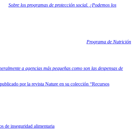
ulos:
Sobre los programas de protección social. ¿Podemos los
 poderosa herramienta en pro del desarrollo humano, contra la
ambre y la inseguridad alimentaria ha mostrado un aumento alarmante
ofundización de las desigualdades en todos los países del mundo.
l programa de cupones para alimentos, y el
Programa de Nutrición
alimentaria en los Estados Unidos. Sin embargo, estos beneficios a
icos.
e millones de libras de alimentos. Está constituido por una gran red
 generalmente a agencias más pequeñas como son las despensas de
e publicado por la revista Nature en su colección “Recursos
s: por qué los estudiantes de doctorado de EE. UU. se pelean por la
 suya, a menudo trabajaban para agricultores o pescadores locales a
e la gente en la reserva indígena de la que proviene para sobrevivir.
r y el sentido de comunidad simplemente no existían en el campus.
tos de inseguridad alimentaria
en comparación con las estimaciones de
 de prevalencia promedio de 33 a 51 % en comparación con 9,8 % en