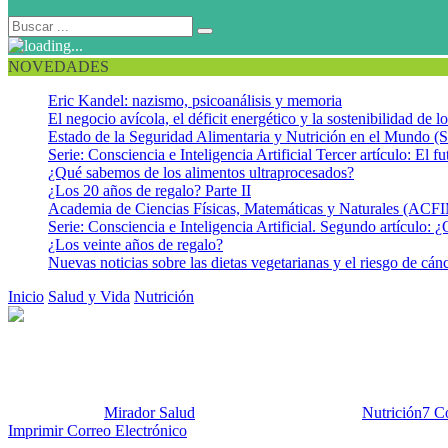
NOVEDADES
Eric Kandel: nazismo, psicoanálisis y memoria
El negocio avícola, el déficit energético y la sostenibilidad de 
Estado de la Seguridad Alimentaria y Nutrición en el Mundo (S
Serie: Consciencia e Inteligencia Artificial Tercer artículo: El fu
¿Qué sabemos de los alimentos ultraprocesados?
¿Los 20 años de regalo? Parte II
Academia de Ciencias Físicas, Matemáticas y Naturales (AC
Serie: Consciencia e Inteligencia Artificial. Segundo artículo: ¿
¿Los veinte años de regalo?
Nuevas noticias sobre las dietas vegetarianas y el riesgo de cán
Inicio
Salud y Vida
Nutrición
Inseguridad alimentaria universitaria
Inseguridad alimentaria univers
Publicado por:
Mirador Salud
Fecha:
14 mayo, 2024
En:
Nutrición
7 C
Imprimir
Correo Electrónico