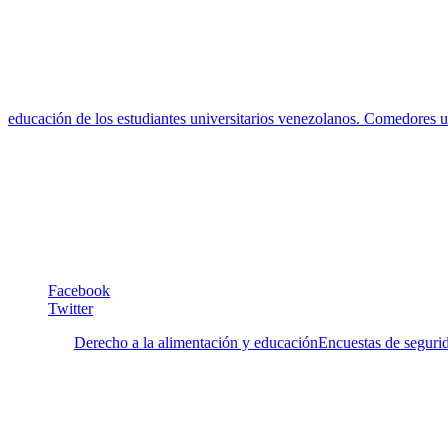
En el artículo de Nature que mencionamos al principio, una estudiant
en la oficina de la Asociación de Estudiantes Graduados, para colega
autoridad en el aula y sería vergonzoso». Es decir, además de reducir 
Este no era el caso en Venezuela con nuestros comedores universitarios
violatorio del derecho a la educación, indisolublemente conectado co
educación de los estudiantes universitarios venezolanos. Comedores un
El caso venezolano necesita estudios profundos y continuos sobre la seg
cumplir con su obligación de asignar los recursos suficientes para lo
de la población estudiantil (Provea, 2019)».
Facebook
Twitter
Etiquetas:
Derecho a la alimentación y educación
Encuestas de segurid
7 Comentarios
1