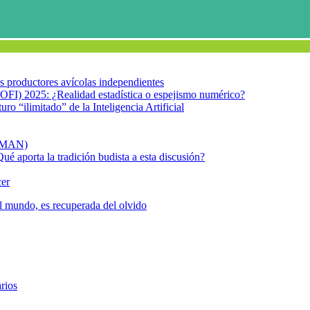
los productores avícolas independientes
OFI) 2025: ¿Realidad estadística o espejismo numérico?
turo “ilimitado” de la Inteligencia Artificial
FIMAN)
Qué aporta la tradición budista a esta discusión?
cer
l mundo, es recuperada del olvido
Isabel Zendal
rios