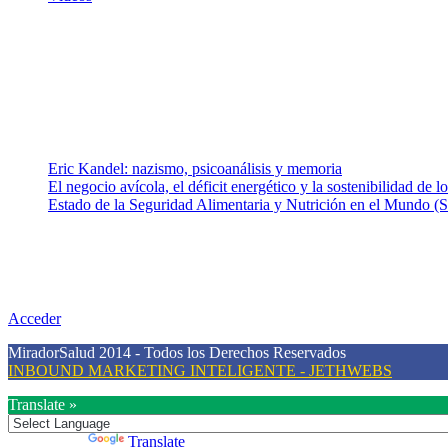
¿Quiénes somos?
Somos un equipo de investigadores, profesionales de la salud y rama
colaboradores con ética, sentido crítico y responsabilidad para aborda
Entradas recientes
Eric Kandel: nazismo, psicoanálisis y memoria
El negocio avícola, el déficit energético y la sostenibilidad de 
Estado de la Seguridad Alimentaria y Nutrición en el Mundo (S
Nuestra misión
Nuestra misión primordial es estimular una actitud proactiva hacia u
conciencia sobre la prevención en salud.
Acceder
MiradorSalud 2014 - Todos los Derechos Reservados
INBOUND MARKETING INTELIGENTE - JETHWEBS
Translate »
Powered by
Translate