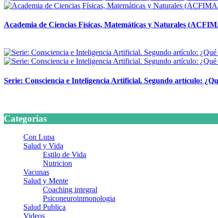
Academia de Ciencias Físicas, Matemáticas y Naturales (ACFI
24 marzo, 2026
Serie: Consciencia e Inteligencia Artificial. Segundo artículo: ¿Qu
24 marzo, 2026
Categorias
Con Lupa
Salud y Vida
Estilo de Vida
Nutricion
Vacunas
Salud y Mente
Coaching integral
Psiconeuroinmonologia
Salud Publica
Videos