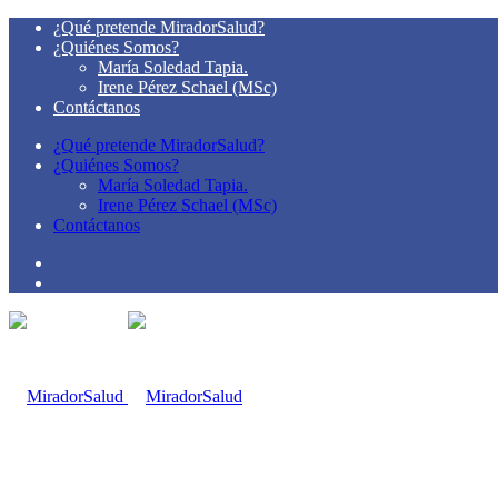
¿Qué pretende MiradorSalud?
¿Quiénes Somos?
María Soledad Tapia.
Irene Pérez Schael (MSc)
Contáctanos
¿Qué pretende MiradorSalud?
¿Quiénes Somos?
María Soledad Tapia.
Irene Pérez Schael (MSc)
Contáctanos