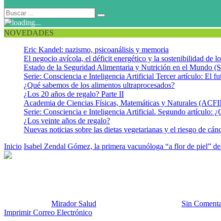
NOVEDADES
Eric Kandel: nazismo, psicoanálisis y memoria
El negocio avícola, el déficit energético y la sostenibilidad de 
Estado de la Seguridad Alimentaria y Nutrición en el Mundo (S
Serie: Consciencia e Inteligencia Artificial Tercer artículo: El fu
¿Qué sabemos de los alimentos ultraprocesados?
¿Los 20 años de regalo? Parte II
Academia de Ciencias Físicas, Matemáticas y Naturales (AC
Serie: Consciencia e Inteligencia Artificial. Segundo artículo: ¿
¿Los veinte años de regalo?
Nuevas noticias sobre las dietas vegetarianas y el riesgo de cán
Inicio
Isabel Zendal Gómez, la primera vacunóloga “a flor de piel” de
Isabel Zendal
Publicado por:
Mirador Salud
Fecha:
20 agosto, 2015
En:
Sin Comenta
Imprimir
Correo Electrónico