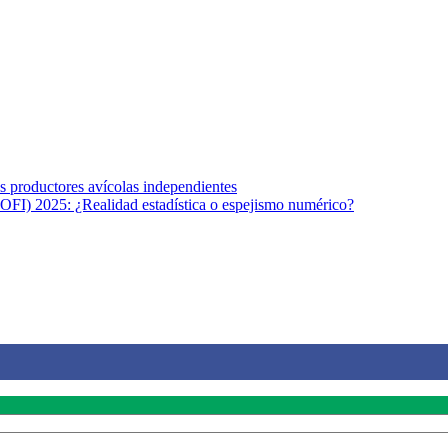
s afines y de la comunicación comprometidos con la promoción de una s
r los temas fundamentales de nuestra página: Salud y Vida (estilo de vi
los productores avícolas independientes
OFI) 2025: ¿Realidad estadística o espejismo numérico?
na vida saludable, como individuos y como sociedad, mediante la difusi