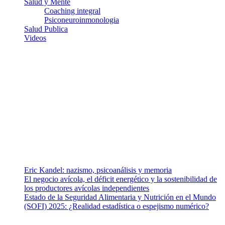
Salud y Mente
Coaching integral
Psiconeuroinmonologia
Salud Publica
Videos
¿Quiénes somos?
Somos un equipo de investigadores, profesionales de la salud y
ramas afines y de la comunicación comprometidos con la promoción
de una salud responsable. El sitio web MiradorSalud cuenta con un
equipo de colaboradores con ética, sentido crítico y responsabilidad
para abordar los temas fundamentales de nuestra página: Salud y
Vida (estilo de vida y nutrición), Vacunas, Salud Pública y Salud
Mental.
Entradas recientes
Eric Kandel: nazismo, psicoanálisis y memoria
El negocio avícola, el déficit energético y la sostenibilidad de
los productores avícolas independientes
Estado de la Seguridad Alimentaria y Nutrición en el Mundo
(SOFI) 2025: ¿Realidad estadística o espejismo numérico?