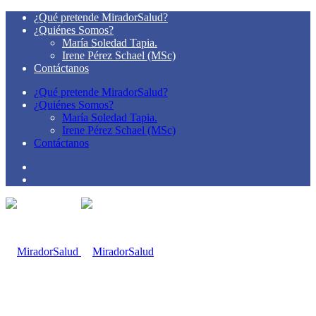
¿Qué pretende MiradorSalud?
¿Quiénes Somos?
María Soledad Tapia.
Irene Pérez Schael (MSc)
Contáctanos
¿Qué pretende MiradorSalud?
¿Quiénes Somos?
María Soledad Tapia.
Irene Pérez Schael (MSc)
Contáctanos