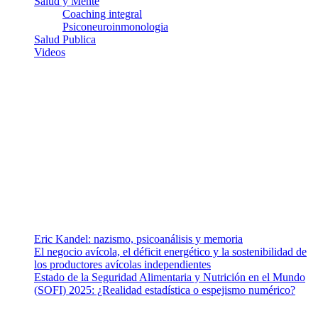
Salud y Mente
Coaching integral
Psiconeuroinmonologia
Salud Publica
Videos
¿Quiénes somos?
Somos un equipo de investigadores, profesionales de la salud y
ramas afines y de la comunicación comprometidos con la promoción
de una salud responsable. El sitio web MiradorSalud cuenta con un
equipo de colaboradores con ética, sentido crítico y responsabilidad
para abordar los temas fundamentales de nuestra página: Salud y
Vida (estilo de vida y nutrición), Vacunas, Salud Pública y Salud
Mental.
Entradas recientes
Eric Kandel: nazismo, psicoanálisis y memoria
El negocio avícola, el déficit energético y la sostenibilidad de
los productores avícolas independientes
Estado de la Seguridad Alimentaria y Nutrición en el Mundo
(SOFI) 2025: ¿Realidad estadística o espejismo numérico?
Nuestra misión