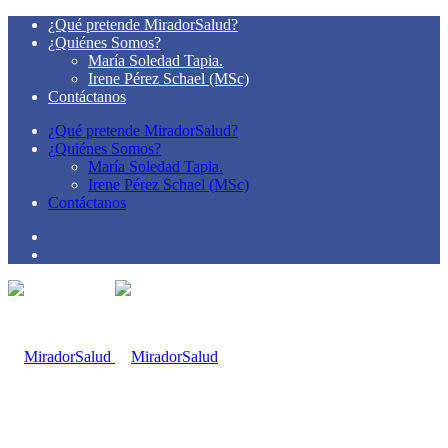
¿Qué pretende MiradorSalud?
¿Quiénes Somos?
María Soledad Tapia.
Irene Pérez Schael (MSc)
Contáctanos
¿Qué pretende MiradorSalud?
¿Quiénes Somos?
María Soledad Tapia.
Irene Pérez Schael (MSc)
Contáctanos