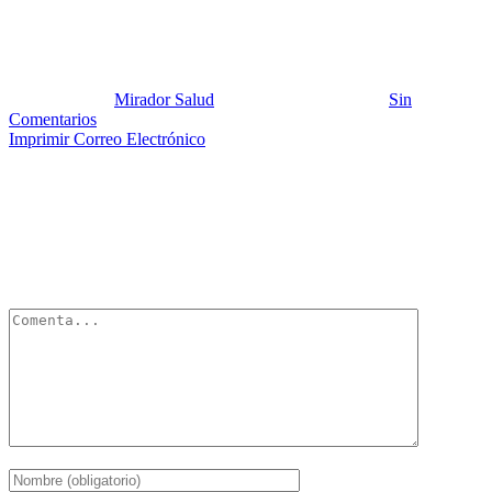
hipertension pulmonar
Publicado por:
Mirador Salud
Fecha:
7 mayo, 2012
En:
Sin
Comentarios
Imprimir
Correo Electrónico
Deja un Comentario
Tu dirección de correo electrónico no será publicada.
Los campos
obligatorios están marcados con
*