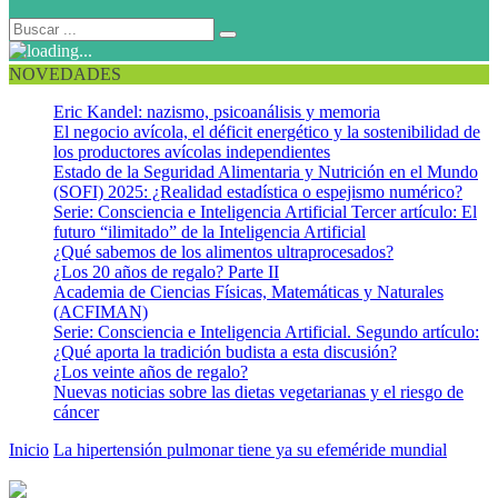
NOVEDADES
Eric Kandel: nazismo, psicoanálisis y memoria
El negocio avícola, el déficit energético y la sostenibilidad de
los productores avícolas independientes
Estado de la Seguridad Alimentaria y Nutrición en el Mundo
(SOFI) 2025: ¿Realidad estadística o espejismo numérico?
Serie: Consciencia e Inteligencia Artificial Tercer artículo: El
futuro “ilimitado” de la Inteligencia Artificial
¿Qué sabemos de los alimentos ultraprocesados?
¿Los 20 años de regalo? Parte II
Academia de Ciencias Físicas, Matemáticas y Naturales
(ACFIMAN)
Serie: Consciencia e Inteligencia Artificial. Segundo artículo:
¿Qué aporta la tradición budista a esta discusión?
¿Los veinte años de regalo?
Nuevas noticias sobre las dietas vegetarianas y el riesgo de
cáncer
Inicio
La hipertensión pulmonar tiene ya su efeméride mundial
hipertension pulmonar