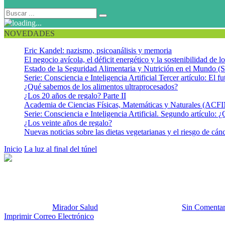
NOVEDADES
Eric Kandel: nazismo, psicoanálisis y memoria
El negocio avícola, el déficit energético y la sostenibilidad de 
Estado de la Seguridad Alimentaria y Nutrición en el Mundo (S
Serie: Consciencia e Inteligencia Artificial Tercer artículo: El fu
¿Qué sabemos de los alimentos ultraprocesados?
¿Los 20 años de regalo? Parte II
Academia de Ciencias Físicas, Matemáticas y Naturales (AC
Serie: Consciencia e Inteligencia Artificial. Segundo artículo: ¿
¿Los veinte años de regalo?
Nuevas noticias sobre las dietas vegetarianas y el riesgo de cán
Inicio
La luz al final del túnel
Luz al final del tunel JD
Luz al final del tunel JD
Publicado por:
Mirador Salud
Fecha:
26 enero, 2019
En:
Sin Comentar
Imprimir
Correo Electrónico