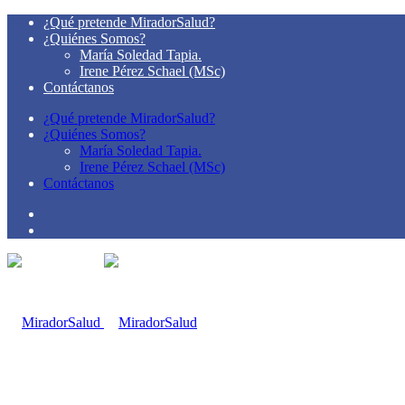
¿Qué pretende MiradorSalud?
¿Quiénes Somos?
María Soledad Tapia.
Irene Pérez Schael (MSc)
Contáctanos
¿Qué pretende MiradorSalud?
¿Quiénes Somos?
María Soledad Tapia.
Irene Pérez Schael (MSc)
Contáctanos