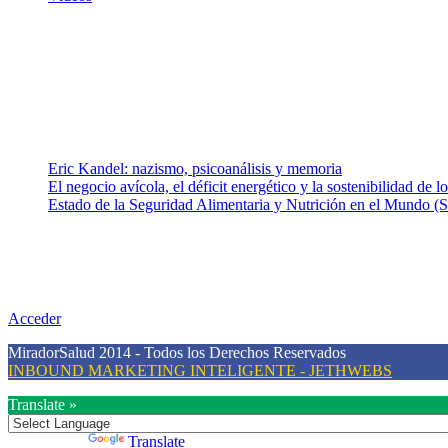
¿Quiénes somos?
Somos un equipo de investigadores, profesionales de la salud y rama
colaboradores con ética, sentido crítico y responsabilidad para aborda
Entradas recientes
Eric Kandel: nazismo, psicoanálisis y memoria
El negocio avícola, el déficit energético y la sostenibilidad de 
Estado de la Seguridad Alimentaria y Nutrición en el Mundo (S
Nuestra misión
Nuestra misión primordial es estimular una actitud proactiva hacia u
conciencia sobre la prevención en salud.
Acceder
MiradorSalud 2014 - Todos los Derechos Reservados
INBOUND MARKETING INTELIGENTE - JETHWEBS
Translate »
Powered by
Translate