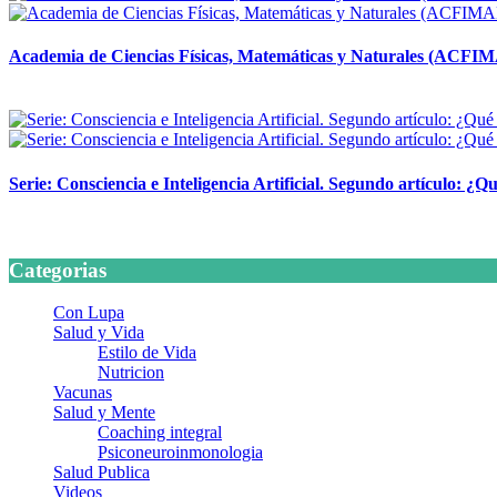
Academia de Ciencias Físicas, Matemáticas y Naturales (ACFI
24 marzo, 2026
Serie: Consciencia e Inteligencia Artificial. Segundo artículo: ¿Qu
24 marzo, 2026
Categorias
Con Lupa
Salud y Vida
Estilo de Vida
Nutricion
Vacunas
Salud y Mente
Coaching integral
Psiconeuroinmonologia
Salud Publica
Videos