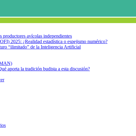
los productores avícolas independientes
OFI) 2025: ¿Realidad estadística o espejismo numérico?
turo “ilimitado” de la Inteligencia Artificial
FIMAN)
Qué aporta la tradición budista a esta discusión?
cer
ios