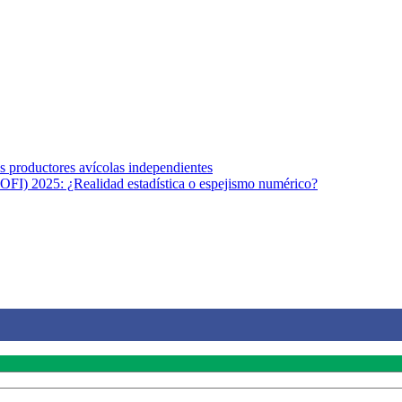
s afines y de la comunicación comprometidos con la promoción de una s
r los temas fundamentales de nuestra página: Salud y Vida (estilo de vi
los productores avícolas independientes
OFI) 2025: ¿Realidad estadística o espejismo numérico?
na vida saludable, como individuos y como sociedad, mediante la difusi