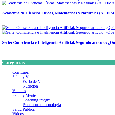
Academia de Ciencias Físicas, Matemáticas y Naturales (ACFI
24 marzo, 2026
Serie: Consciencia e Inteligencia Artificial. Segundo artículo: ¿Qu
24 marzo, 2026
Categorias
Con Lupa
Salud y Vida
Estilo de Vida
Nutricion
Vacunas
Salud y Mente
Coaching integral
Psiconeuroinmonologia
Salud Publica
Videos