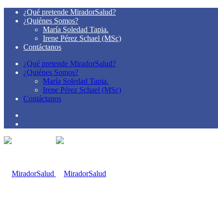
¿Qué pretende MiradorSalud?
¿Quiénes Somos?
María Soledad Tapia.
Irene Pérez Schael (MSc)
Contáctanos
¿Qué pretende MiradorSalud?
¿Quiénes Somos?
María Soledad Tapia.
Irene Pérez Schael (MSc)
Contáctanos