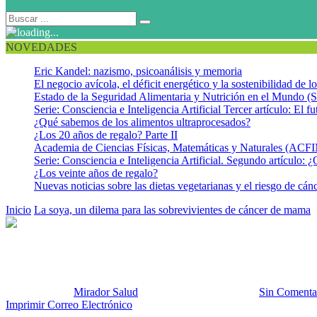
NOVEDADES
Eric Kandel: nazismo, psicoanálisis y memoria
El negocio avícola, el déficit energético y la sostenibilidad de 
Estado de la Seguridad Alimentaria y Nutrición en el Mundo (S
Serie: Consciencia e Inteligencia Artificial Tercer artículo: El fu
¿Qué sabemos de los alimentos ultraprocesados?
¿Los 20 años de regalo? Parte II
Academia de Ciencias Físicas, Matemáticas y Naturales (AC
Serie: Consciencia e Inteligencia Artificial. Segundo artículo: ¿
¿Los veinte años de regalo?
Nuevas noticias sobre las dietas vegetarianas y el riesgo de cán
Inicio
La soya, un dilema para las sobrevivientes de cáncer de mama
Cáncer de mama
Publicado por:
Mirador Salud
Fecha:
4 octubre, 2013
En:
Sin Comenta
Imprimir
Correo Electrónico