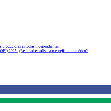
s afines y de la comunicación comprometidos con la promoción de una s
r los temas fundamentales de nuestra página: Salud y Vida (estilo de vi
los productores avícolas independientes
OFI) 2025: ¿Realidad estadística o espejismo numérico?
na vida saludable, como individuos y como sociedad, mediante la difusi