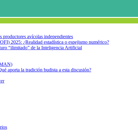
los productores avícolas independientes
OFI) 2025: ¿Realidad estadística o espejismo numérico?
turo “ilimitado” de la Inteligencia Artificial
FIMAN)
Qué aporta la tradición budista a esta discusión?
cer
Cáncer de mama
rios