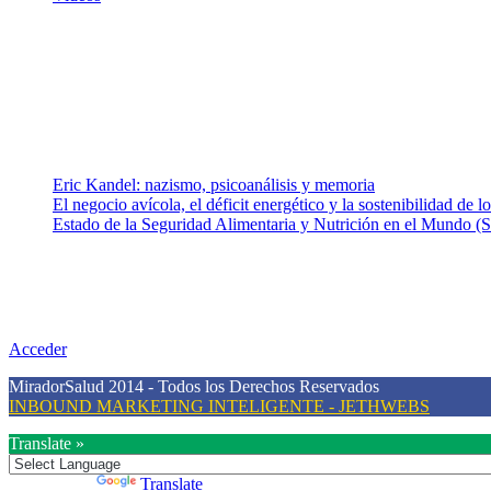
¿Quiénes somos?
Somos un equipo de investigadores, profesionales de la salud y rama
colaboradores con ética, sentido crítico y responsabilidad para aborda
Entradas recientes
Eric Kandel: nazismo, psicoanálisis y memoria
El negocio avícola, el déficit energético y la sostenibilidad de 
Estado de la Seguridad Alimentaria y Nutrición en el Mundo (S
Nuestra misión
Nuestra misión primordial es estimular una actitud proactiva hacia u
conciencia sobre la prevención en salud.
Acceder
MiradorSalud 2014 - Todos los Derechos Reservados
INBOUND MARKETING INTELIGENTE - JETHWEBS
Translate »
Powered by
Translate