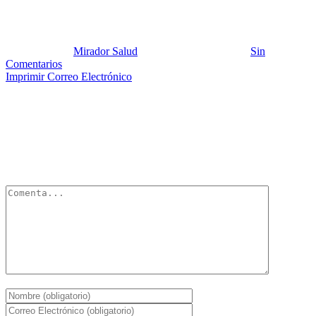
viruela
Publicado por:
Mirador Salud
Fecha:
14 julio, 2012
En:
Sin
Comentarios
Imprimir
Correo Electrónico
Deja un Comentario
Tu dirección de correo electrónico no será publicada.
Los campos
obligatorios están marcados con
*