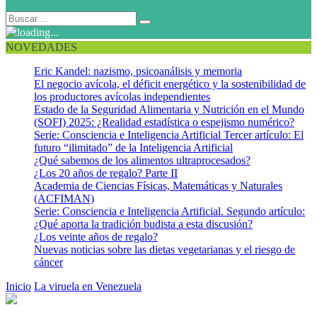
NOVEDADES
Eric Kandel: nazismo, psicoanálisis y memoria
El negocio avícola, el déficit energético y la sostenibilidad de
los productores avícolas independientes
Estado de la Seguridad Alimentaria y Nutrición en el Mundo
(SOFI) 2025: ¿Realidad estadística o espejismo numérico?
Serie: Consciencia e Inteligencia Artificial Tercer artículo: El
futuro “ilimitado” de la Inteligencia Artificial
¿Qué sabemos de los alimentos ultraprocesados?
¿Los 20 años de regalo? Parte II
Academia de Ciencias Físicas, Matemáticas y Naturales
(ACFIMAN)
Serie: Consciencia e Inteligencia Artificial. Segundo artículo:
¿Qué aporta la tradición budista a esta discusión?
¿Los veinte años de regalo?
Nuevas noticias sobre las dietas vegetarianas y el riesgo de
cáncer
Inicio
La viruela en Venezuela
viruela