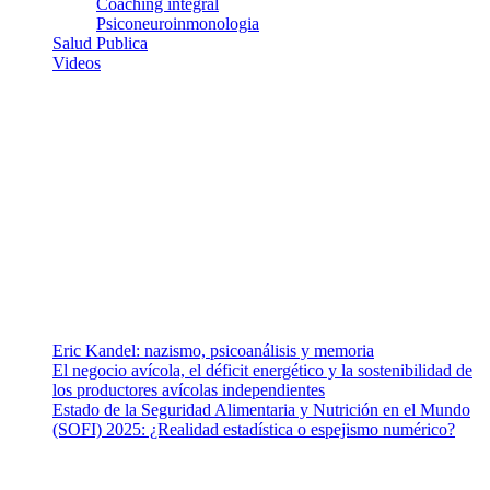
Coaching integral
Psiconeuroinmonologia
Salud Publica
Videos
¿Quiénes somos?
Somos un equipo de investigadores, profesionales de la salud y
ramas afines y de la comunicación comprometidos con la promoción
de una salud responsable. El sitio web MiradorSalud cuenta con un
equipo de colaboradores con ética, sentido crítico y responsabilidad
para abordar los temas fundamentales de nuestra página: Salud y
Vida (estilo de vida y nutrición), Vacunas, Salud Pública y Salud
Mental.
Entradas recientes
Eric Kandel: nazismo, psicoanálisis y memoria
El negocio avícola, el déficit energético y la sostenibilidad de
los productores avícolas independientes
Estado de la Seguridad Alimentaria y Nutrición en el Mundo
(SOFI) 2025: ¿Realidad estadística o espejismo numérico?
Nuestra misión