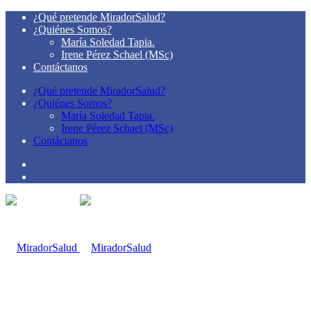
¿Qué pretende MiradorSalud?
¿Quiénes Somos?
María Soledad Tapia.
Irene Pérez Schael (MSc)
Contáctanos
¿Qué pretende MiradorSalud?
¿Quiénes Somos?
María Soledad Tapia.
Irene Pérez Schael (MSc)
Contáctanos