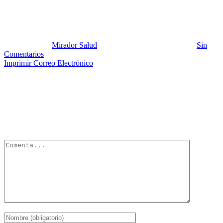
Gaseosas 2
Publicado por:
Mirador Salud
Fecha:
25 septiembre, 2012
En:
Sin
Comentarios
Imprimir
Correo Electrónico
Deja un Comentario
Tu dirección de correo electrónico no será publicada.
Los campos
obligatorios están marcados con
*