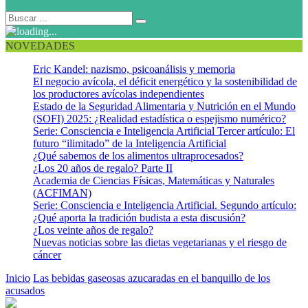
NOVEDADES
Eric Kandel: nazismo, psicoanálisis y memoria
El negocio avícola, el déficit energético y la sostenibilidad de
los productores avícolas independientes
Estado de la Seguridad Alimentaria y Nutrición en el Mundo
(SOFI) 2025: ¿Realidad estadística o espejismo numérico?
Serie: Consciencia e Inteligencia Artificial Tercer artículo: El
futuro “ilimitado” de la Inteligencia Artificial
¿Qué sabemos de los alimentos ultraprocesados?
¿Los 20 años de regalo? Parte II
Academia de Ciencias Físicas, Matemáticas y Naturales
(ACFIMAN)
Serie: Consciencia e Inteligencia Artificial. Segundo artículo:
¿Qué aporta la tradición budista a esta discusión?
¿Los veinte años de regalo?
Nuevas noticias sobre las dietas vegetarianas y el riesgo de
cáncer
Inicio
Las bebidas gaseosas azucaradas en el banquillo de los
acusados
Gaseosas 2