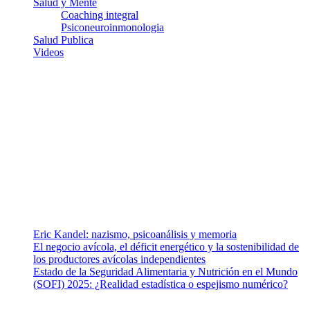
Salud y Mente
Coaching integral
Psiconeuroinmonologia
Salud Publica
Videos
¿Quiénes somos?
Somos un equipo de investigadores, profesionales de la salud y
ramas afines y de la comunicación comprometidos con la promoción
de una salud responsable. El sitio web MiradorSalud cuenta con un
equipo de colaboradores con ética, sentido crítico y responsabilidad
para abordar los temas fundamentales de nuestra página: Salud y
Vida (estilo de vida y nutrición), Vacunas, Salud Pública y Salud
Mental.
Entradas recientes
Eric Kandel: nazismo, psicoanálisis y memoria
El negocio avícola, el déficit energético y la sostenibilidad de
los productores avícolas independientes
Estado de la Seguridad Alimentaria y Nutrición en el Mundo
(SOFI) 2025: ¿Realidad estadística o espejismo numérico?