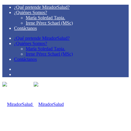
¿Qué pretende MiradorSalud?
¿Quiénes Somos?
María Soledad Tapia.
Irene Pérez Schael (MSc)
Contáctanos
¿Qué pretende MiradorSalud?
¿Quiénes Somos?
María Soledad Tapia.
Irene Pérez Schael (MSc)
Contáctanos