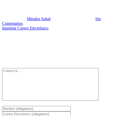
Esalen 5
Publicado por:
Mirador Salud
Fecha:
21 agosto, 2016
En:
Sin
Comentarios
Imprimir
Correo Electrónico
Deja un Comentario
Tu dirección de correo electrónico no será publicada.
Los campos
obligatorios están marcados con
*