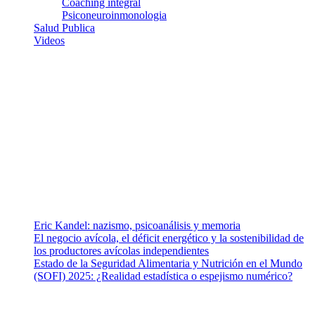
Coaching integral
Psiconeuroinmonologia
Salud Publica
Videos
¿Quiénes somos?
Somos un equipo de investigadores, profesionales de la salud y
ramas afines y de la comunicación comprometidos con la promoción
de una salud responsable. El sitio web MiradorSalud cuenta con un
equipo de colaboradores con ética, sentido crítico y responsabilidad
para abordar los temas fundamentales de nuestra página: Salud y
Vida (estilo de vida y nutrición), Vacunas, Salud Pública y Salud
Mental.
Entradas recientes
Eric Kandel: nazismo, psicoanálisis y memoria
El negocio avícola, el déficit energético y la sostenibilidad de
los productores avícolas independientes
Estado de la Seguridad Alimentaria y Nutrición en el Mundo
(SOFI) 2025: ¿Realidad estadística o espejismo numérico?
Nuestra misión