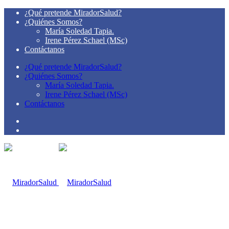
¿Qué pretende MiradorSalud?
¿Quiénes Somos?
María Soledad Tapia.
Irene Pérez Schael (MSc)
Contáctanos
¿Qué pretende MiradorSalud?
¿Quiénes Somos?
María Soledad Tapia.
Irene Pérez Schael (MSc)
Contáctanos