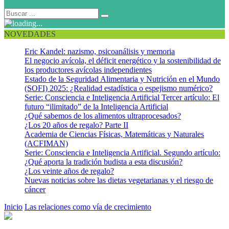
NOVEDADES
Eric Kandel: nazismo, psicoanálisis y memoria
El negocio avícola, el déficit energético y la sostenibilidad de
los productores avícolas independientes
Estado de la Seguridad Alimentaria y Nutrición en el Mundo
(SOFI) 2025: ¿Realidad estadística o espejismo numérico?
Serie: Consciencia e Inteligencia Artificial Tercer artículo: El
futuro “ilimitado” de la Inteligencia Artificial
¿Qué sabemos de los alimentos ultraprocesados?
¿Los 20 años de regalo? Parte II
Academia de Ciencias Físicas, Matemáticas y Naturales
(ACFIMAN)
Serie: Consciencia e Inteligencia Artificial. Segundo artículo:
¿Qué aporta la tradición budista a esta discusión?
¿Los veinte años de regalo?
Nuevas noticias sobre las dietas vegetarianas y el riesgo de
cáncer
Inicio
Las relaciones como vía de crecimiento
Esalen 5