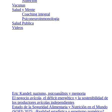
Nutricion
Vacunas
Salud y Mente
Coaching integral
Psiconeuroinmonologia
Salud Publica
Videos
¿Quiénes somos?
Somos un equipo de investigadores, profesionales de la salud y
ramas afines y de la comunicación comprometidos con la promoción
de una salud responsable. El sitio web MiradorSalud cuenta con un
equipo de colaboradores con ética, sentido crítico y responsabilidad
para abordar los temas fundamentales de nuestra página: Salud y
Vida (estilo de vida y nutrición), Vacunas, Salud Pública y Salud
Mental.
Entradas recientes
Eric Kandel: nazismo, psicoanálisis y memoria
El negocio avícola, el déficit energético y la sostenibilidad de
los productores avícolas independientes
Estado de la Seguridad Alimentaria y Nutrición en el Mundo
(SOFI) 2025: ¿Realidad estadística o espejismo numérico?