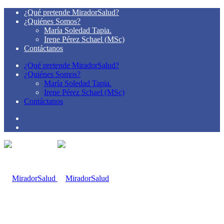
¿Qué pretende MiradorSalud?
¿Quiénes Somos?
María Soledad Tapia.
Irene Pérez Schael (MSc)
Contáctanos
¿Qué pretende MiradorSalud?
¿Quiénes Somos?
María Soledad Tapia.
Irene Pérez Schael (MSc)
Contáctanos