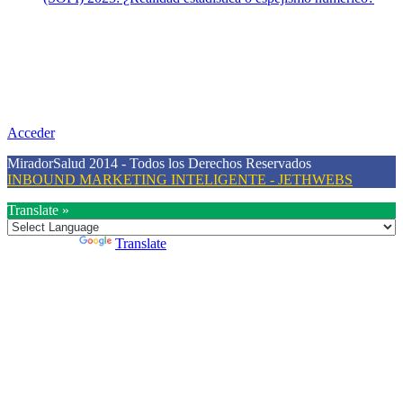
Nuestra misión
Nuestra misión primordial es estimular una actitud proactiva hacia
una vida saludable, como individuos y como sociedad, mediante la
difusión de información al día que promueva el desarrollo de una
mayor conciencia sobre la prevención en salud.
Acceder
MiradorSalud 2014 - Todos los Derechos Reservados
INBOUND MARKETING INTELIGENTE - JETHWEBS
Translate »
Powered by
Translate