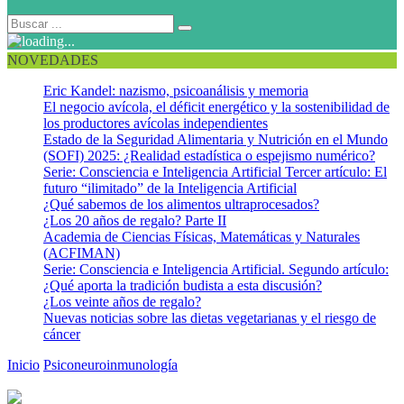
NOVEDADES
Eric Kandel: nazismo, psicoanálisis y memoria
El negocio avícola, el déficit energético y la sostenibilidad de
los productores avícolas independientes
Estado de la Seguridad Alimentaria y Nutrición en el Mundo
(SOFI) 2025: ¿Realidad estadística o espejismo numérico?
Serie: Consciencia e Inteligencia Artificial Tercer artículo: El
futuro “ilimitado” de la Inteligencia Artificial
¿Qué sabemos de los alimentos ultraprocesados?
¿Los 20 años de regalo? Parte II
Academia de Ciencias Físicas, Matemáticas y Naturales
(ACFIMAN)
Serie: Consciencia e Inteligencia Artificial. Segundo artículo:
¿Qué aporta la tradición budista a esta discusión?
¿Los veinte años de regalo?
Nuevas noticias sobre las dietas vegetarianas y el riesgo de
cáncer
Inicio
Psiconeuroinmunología
Los actores en la respuesta
inmunológica