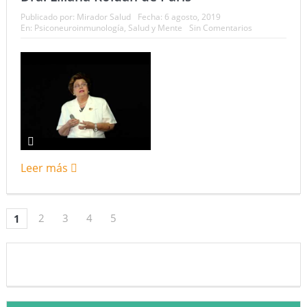
Publicado por:
Mirador Salud
Fecha:
6 agosto, 2019
En:
Psiconeuroinmunología
,
Salud y Mente
Sin Comentarios
Leer más
2
3
4
5
1