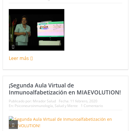
Leer más
¡Segunda Aula Virtual de
Inmunoalfabetización en MIAEVOLUTION!
Publicado por:
Mirador Salud
Fecha:
11 febrero, 2020
En:
Psiconeuroinmunología
,
Salud y Mente
1 Comentario