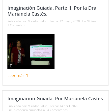
Imaginación Guiada. Parte II. Por la Dra.
Marianela Castés.
Publicado por:
Mirador Salud
Fecha:
12 mayo, 2020
En:
Videos
1 Comentario
Leer más
Imaginación Guiada. Por Marianela Castés
Publicado por:
Mirador Salud
Fecha:
14 abril, 2020
En:
Psiconeuroinmunología
4 Comentarios