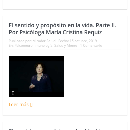
El sentido y propósito en la vida. Parte II.
Por Psicóloga María Cristina Requiz
Publicado por:
Mirador Salud
Fecha:
15 octubre, 2019
En:
Psiconeuroinmunología
,
Salud y Mente
1 Comentario
Leer más