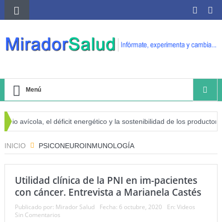
Menú
 avícola, el déficit energético y la sostenibilidad de los productores av
cáncer
INICIO
PSICONEUROINMUNOLOGÍA
Utilidad clínica de la PNI en im-pacientes
con cáncer. Entrevista a Marianela Castés
Publicado por:
Mirador Salud
Fecha:
6 octubre, 2020
En:
Videos
Sin Comentarios