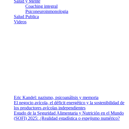
Salud y Mente
Coaching integral
Psiconeuroinmonologia
Salud Publica
Videos
¿Quiénes somos?
Somos un equipo de investigadores, profesionales de la salud y
ramas afines y de la comunicación comprometidos con la promoción
de una salud responsable. El sitio web MiradorSalud cuenta con un
equipo de colaboradores con ética, sentido crítico y responsabilidad
para abordar los temas fundamentales de nuestra página: Salud y
Vida (estilo de vida y nutrición), Vacunas, Salud Pública y Salud
Mental.
Entradas recientes
Eric Kandel: nazismo, psicoanálisis y memoria
El negocio avícola, el déficit energético y la sostenibilidad de
los productores avícolas independientes
Estado de la Seguridad Alimentaria y Nutrición en el Mundo
(SOFI) 2025: ¿Realidad estadística o espejismo numérico?