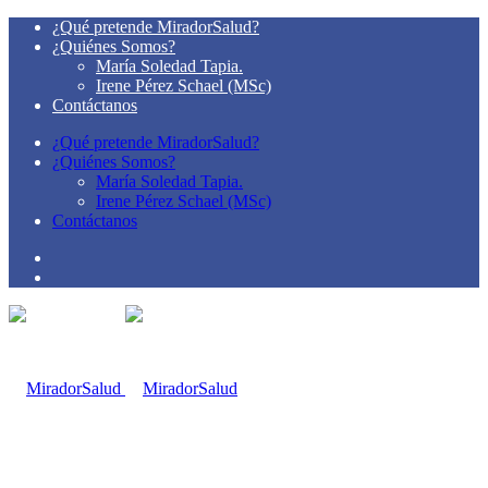
¿Qué pretende MiradorSalud?
¿Quiénes Somos?
María Soledad Tapia.
Irene Pérez Schael (MSc)
Contáctanos
¿Qué pretende MiradorSalud?
¿Quiénes Somos?
María Soledad Tapia.
Irene Pérez Schael (MSc)
Contáctanos