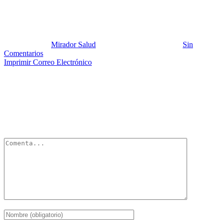
Cerebro Striatum Amor
Publicado por:
Mirador Salud
Fecha:
12 febrero, 2013
En:
Sin
Comentarios
Imprimir
Correo Electrónico
Deja un Comentario
Tu dirección de correo electrónico no será publicada.
Los campos
obligatorios están marcados con
*